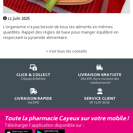
11 juin 2025
L'organisme n'a pas besoin de tous les aliments en mêmes
quantités. Rappel des règles de base pour manger équilibré en
respectant la pyramide alimentaire.
> Voir tous les conseils
CLICK & COLLECT
LIVRAISON GRATUITE
Cliquez & Retirez
Dès 49€
(hors montant des
médicaments)
LIVRAISON RAPIDE
SERVICE CLIENT
Via DPD
09 72 09 30 00
Toute la pharmacie Cayeux sur votre mobile !
Télécharger l’application disponible sur :