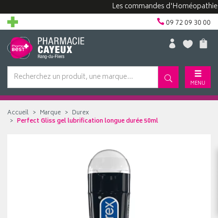
Les commandes d'Homéopathie peuven
09 72 09 30 00
MENU
Accueil
Marque
Durex
Perfect Gliss gel lubrification longue durée 50ml