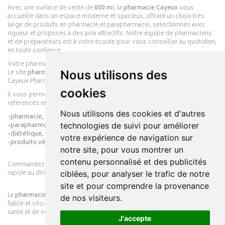
Avec une surface de vente de
800 m²
, la
pharmacie Cayeux
vous
accueille dans un espace moderne et spacieux, offrant un choix très
large de produits en pharmacie et parapharmacie, sélectionnés avec
rigueur et proposés à des prix attractifs. Notre équipe de pharmaciens
et de préparateurs est à votre écoute pour vous conseiller au quotidien,
en toute confiance.
Votre pharmacie en ligne :
pharmacie-cayeux.fr
Le site
pharmacie-cayeux.fr
est le prolongement digital de la pharmacie
Nous utilisons des
Cayeux Pharmabest Berck-sur-Mer – Rang-du-Fliers.
cookies
Il vous permet de réaliser vos achats en ligne parmi des milliers de
références en :
Nous utilisons des cookies et d'autres
-pharmacie,
-parapharmacie,
technologies de suivi pour améliorer
-diététique,
votre expérience de navigation sur
-produits vétérinaires.
notre site, pour vous montrer un
contenu personnalisé et des publicités
Commandez simplement vos produits en ligne et choisissez le retrait
rapide au drive ou la livraison à domicile, en toute simplicité.
ciblées, pour analyser le trafic de notre
site et pour comprendre la provenance
La
pharmacie Cayeux
s’engage à vous offrir une expérience pratique,
de nos visiteurs.
fiable et sécurisée, en officine comme en ligne, au service de votre
santé et de votre bien-être.
J'accepte