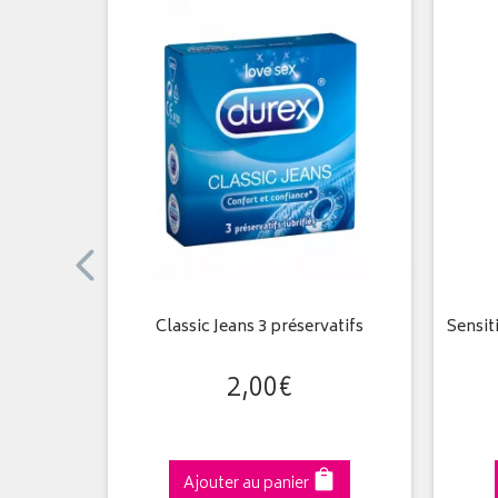
atifs
Classic Jeans 3 préservatifs
Sensit
2
,
00
€
Ajouter au panier