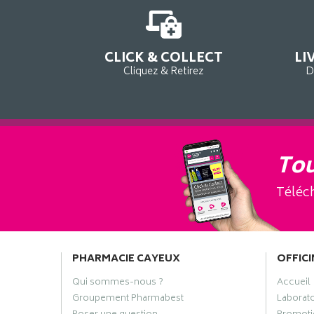
CLICK & COLLECT
LI
Cliquez & Retirez
D
Tou
Téléch
PHARMACIE CAYEUX
OFFICI
Qui sommes-nous ?
Accueil
Groupement Pharmabest
Laborat