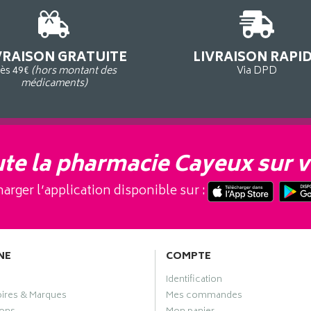
VRAISON GRATUITE
LIVRAISON RAPI
ès 49€
(hors montant des
Via DPD
médicaments)
te la pharmacie Cayeux sur v
arger l’application disponible sur :
NE
COMPTE
Identification
oires & Marques
Mes commandes