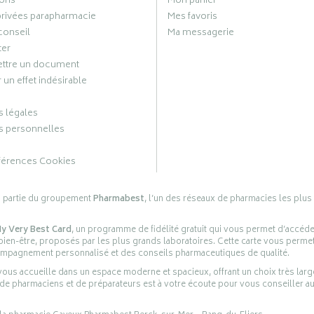
ons
Mon panier
privées parapharmacie
Mes favoris
conseil
Ma messagerie
ter
ttre un document
 un effet indésirable
 légales
 personnelles
férences Cookies
s partie du groupement
Pharmabest
, l’un des réseaux de pharmacies les plus
y Very Best Card
, un programme de fidélité gratuit qui vous permet d’accéd
en-être, proposés par les plus grands laboratoires. Cette carte vous permet
compagnement personnalisé et des conseils pharmaceutiques de qualité.
ous accueille dans un espace moderne et spacieux, offrant un choix très lar
 de pharmaciens et de préparateurs est à votre écoute pour vous conseiller au