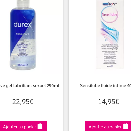
ive gel lubrifiant sexuel 250ml
Sensilube fluide intime 
22
,
95
€
14
,
95
€
Ajouter au panier
Ajouter au panier