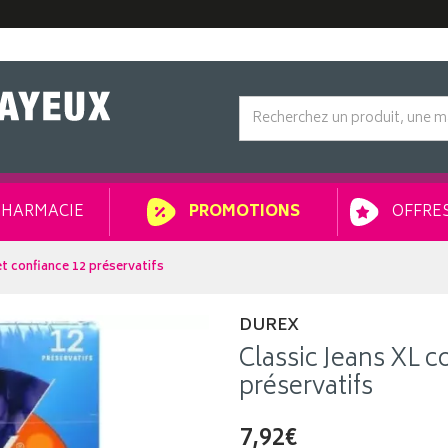
HARMACIE
OFFRES
PROMOTIONS
et confiance 12 préservatifs
DUREX
Classic Jeans XL c
préservatifs
7,92€