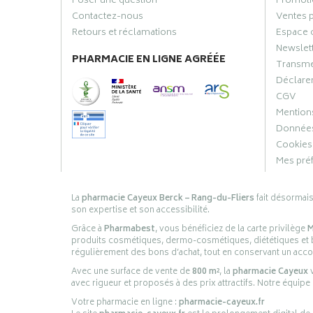
Poser une question
Promoti
Contactez-nous
Ventes 
Retours et réclamations
Espace 
Newslet
PHARMACIE EN LIGNE AGRÉÉE
Transme
Déclarer
CGV
Mentions
Données
Cookies
Mes pré
La
pharmacie Cayeux Berck – Rang-du-Fliers
fait désormai
son expertise et son accessibilité.
Grâce à
Pharmabest
, vous bénéficiez de la carte privilège
M
produits cosmétiques, dermo-cosmétiques, diététiques et bi
régulièrement des bons d’achat, tout en conservant un ac
Avec une surface de vente de
800 m²
, la
pharmacie Cayeux
v
avec rigueur et proposés à des prix attractifs. Notre équipe
Votre pharmacie en ligne :
pharmacie-cayeux.fr