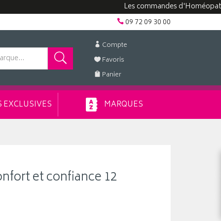
Les commandes d'Homéopathie peuve
09 72 09 30 00
Compte
Favoris
Panier
 EXCLUSIVES
MARQUES
onfort et confiance 12