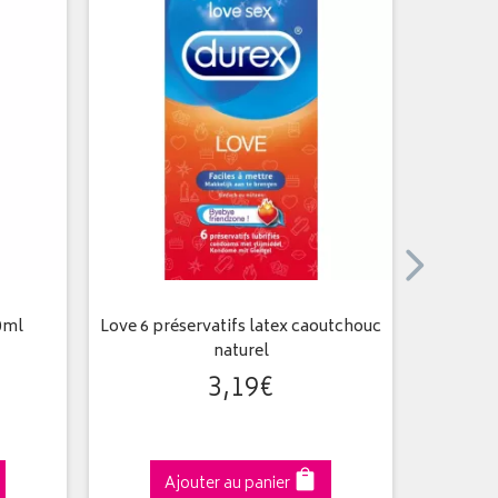
40ml
Love 6 préservatifs latex caoutchouc
naturel
3
,
19
€
Ajouter au panier