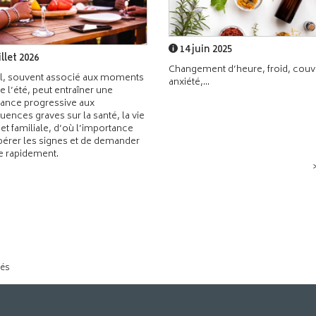
14 juin 2025
illet 2026
Changement d’heure, froid, couvr
l, souvent associé aux moments
anxiété,...
de l’été, peut entraîner une
ance progressive aux
ences graves sur la santé, la vie
 et familiale, d’où l’importance
pérer les signes et de demander
de rapidement.
tés