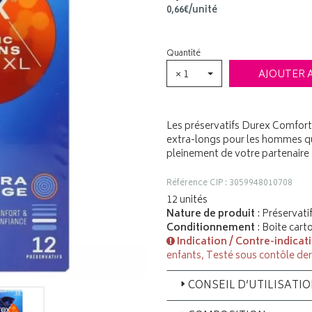
0
,
66
€
/unité
Quantité
× 1
AJOUTER 
Les préservatifs Durex Comfort 
extra-longs pour les hommes qui
pleinement de votre partenaire
Référence CIP : 3059948010708
12 unités
Nature de produit
: Préservati
Conditionnement
: Boite cart
Indication / Contre-indicat
enfants, Testé sous contôle d
CONSEIL D’UTILISATI