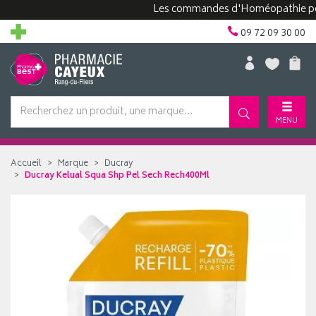
Les commandes d'Homéopathie peuvent
09 72 09 30 00
MENU
Accueil
Marque
Ducray
Ducray Kelual Squa Shp Pel Sech Rech400Ml