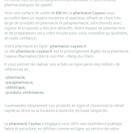
en conservant un accompagnement personnalisé et des conseils
pharmaceutiques de qualité.
Avec une surface de vente de
800 m²
, la
pharmacie Cayeux
vous
accueille dans un espace moderne et spacieux, offrant un choix très
large de produits en pharmacie et parapharmacie, sélectionnés avec
rigueur et proposés à des prix attractifs. Notre équipe de pharmaciens
et de préparateurs est à votre écoute pour vous conseiller au quotidien,
en toute confiance.
Votre pharmacie en ligne :
pharmacie-cayeux.fr
Le site
pharmacie-cayeux.fr
est le prolongement digital de la pharmacie
Cayeux Pharmabest Berck-sur-Mer – Rang-du-Fliers.
Il vous permet de réaliser vos achats en ligne parmi des milliers de
références en :
-pharmacie,
-parapharmacie,
-diététique,
-produits vétérinaires.
Commandez simplement vos produits en ligne et choisissez le retrait
rapide au drive ou la livraison à domicile, en toute simplicité.
La
pharmacie Cayeux
s’engage à vous offrir une expérience pratique,
fiable et sécurisée, en officine comme en ligne, au service de votre