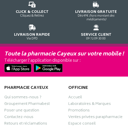
CLICK & COLLECT
LIVRAISON GRATUITE
Cliquez & Retirez
Dès 49€
(hors montant des
médicaments)
LIVRAISON RAPIDE
SERVICE CLIENT
Via DPD
09 72 09 30 00
Toute la pharmacie Cayeux sur votre mobile !
Télécharger l’application disponible sur :
PHARMACIE CAYEUX
OFFICINE
Qui sommes-nous ?
Accueil
Groupement Pharmabest
Laboratoires & Marques
Poser une question
Promotions
Contactez-nous
Ventes privées parapharmacie
Retours et réclamations
Espace conseil