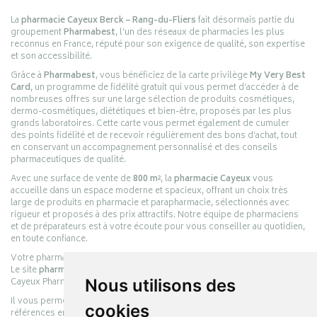
La
pharmacie Cayeux Berck – Rang-du-Fliers
fait désormais partie du
groupement
Pharmabest
, l’un des réseaux de pharmacies les plus
reconnus en France, réputé pour son exigence de qualité, son expertise
et son accessibilité.
Grâce à
Pharmabest
, vous bénéficiez de la carte privilège
My Very Best
Card
, un programme de fidélité gratuit qui vous permet d’accéder à de
nombreuses offres sur une large sélection de produits cosmétiques,
dermo-cosmétiques, diététiques et bien-être, proposés par les plus
grands laboratoires. Cette carte vous permet également de cumuler
des points fidélité et de recevoir régulièrement des bons d’achat, tout
en conservant un accompagnement personnalisé et des conseils
pharmaceutiques de qualité.
Avec une surface de vente de
800 m²
, la
pharmacie Cayeux
vous
accueille dans un espace moderne et spacieux, offrant un choix très
large de produits en pharmacie et parapharmacie, sélectionnés avec
rigueur et proposés à des prix attractifs. Notre équipe de pharmaciens
et de préparateurs est à votre écoute pour vous conseiller au quotidien,
en toute confiance.
Votre pharmacie en ligne :
pharmacie-cayeux.fr
Le site
pharmacie-cayeux.fr
est le prolongement digital de la pharmacie
Cayeux Pharmabest Berck-sur-Mer – Rang-du-Fliers.
Nous utilisons des
Il vous permet de réaliser vos achats en ligne parmi des milliers de
cookies
références en :