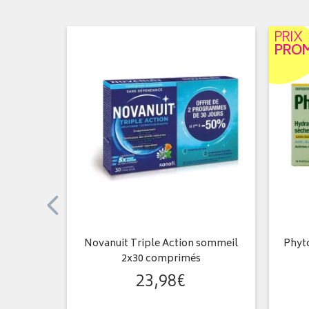
PRIX
PRO
s
Novanuit Triple Action sommeil
Phyto
2x30 comprimés
23
,
98
€