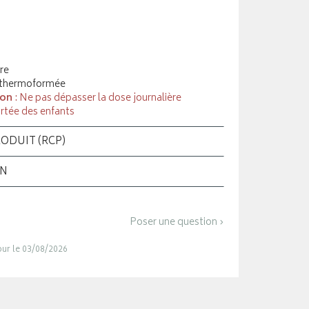
re
 thermoformée
ion
: Ne pas dépasser la dose journalière
rtée des enfants
ODUIT (RCP)
ON
Poser une question ›
jour le 03/08/2026