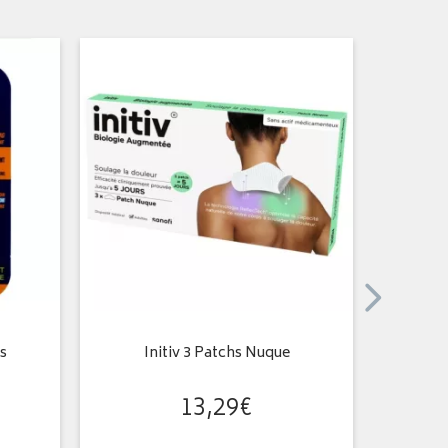
s
Initiv 3 Patchs Nuque
Phytoxil
13
,
29
€