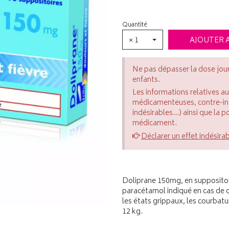
Quantité
× 1
AJOUTER 
Ne pas dépasser la dose jou
enfants.
Les informations relatives a
médicamenteuses, contre-indi
indésirables...) ainsi que la 
médicament.
Déclarer un effet indésira
Doliprane 150mg, en supposito
paracétamol indiqué en cas de d
les états grippaux, les courbatu
12 kg.