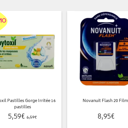
MO
xil Pastilles Gorge Irritée 16
Novanuit Flash 20 Film
pastilles
5
,
59
€
8
,
95
€
6
,
59
€