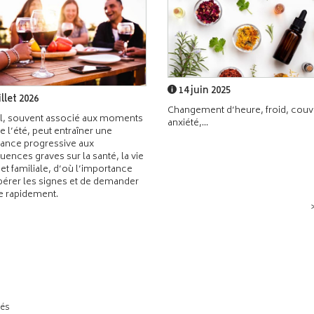
14 juin 2025
illet 2026
Changement d’heure, froid, couvr
l, souvent associé aux moments
anxiété,...
de l’été, peut entraîner une
ance progressive aux
ences graves sur la santé, la vie
 et familiale, d’où l’importance
pérer les signes et de demander
de rapidement.
tés