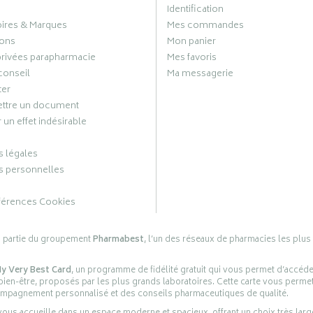
Identification
oires & Marques
Mes commandes
ons
Mon panier
privées parapharmacie
Mes favoris
conseil
Ma messagerie
ter
ttre un document
 un effet indésirable
 légales
 personnelles
férences Cookies
s partie du groupement
Pharmabest
, l’un des réseaux de pharmacies les plus
y Very Best Card
, un programme de fidélité gratuit qui vous permet d’accéd
en-être, proposés par les plus grands laboratoires. Cette carte vous permet
compagnement personnalisé et des conseils pharmaceutiques de qualité.