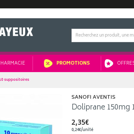
HARMACIE
OFFRES
PROMOTIONS
10 suppositoires
SANOFI AVENTIS
Doliprane 150mg 1
2,35€
0
,
24
€
/unité