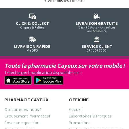
> Voir tous les conseils
CLICK & COLLECT
LIVRAISON GRATUITE
Cliquez & Retirez
Dès 49€
(hors montant des
médicaments)
LIVRAISON RAPIDE
SERVICE CLIENT
Via DPD
09 72 09 30 00
Toute la pharmacie Cayeux sur votre mobile !
Télécharger l’application disponible sur :
PHARMACIE CAYEUX
OFFICINE
Qui sommes-nous ?
Accueil
Groupement Pharmabest
Laboratoires & Marques
Poser une question
Promotions