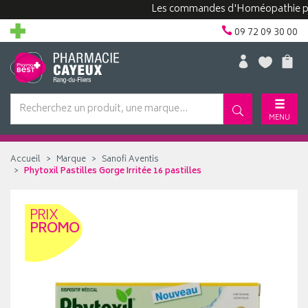
Les commandes d'Homéopathie peuvent
09 72 09 30 00
MENU
Accueil
Marque
Sanofi Aventis
Phytoxil Pastilles Gorge Irritée 16 pastilles
PRIX
PROMO