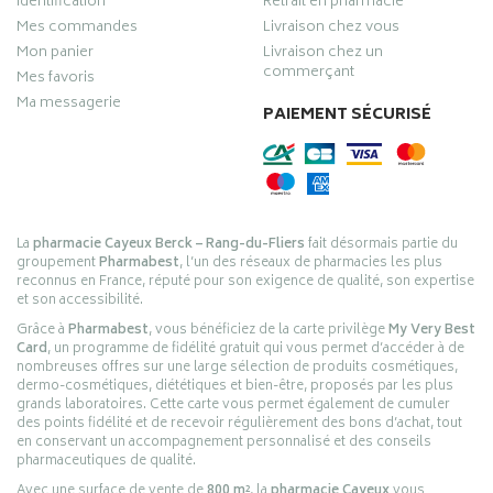
Identification
Retrait en pharmacie
Mes commandes
Livraison chez vous
Mon panier
Livraison chez un
commerçant
Mes favoris
Ma messagerie
PAIEMENT SÉCURISÉ
La
pharmacie Cayeux Berck – Rang-du-Fliers
fait désormais partie du
groupement
Pharmabest
, l’un des réseaux de pharmacies les plus
reconnus en France, réputé pour son exigence de qualité, son expertise
et son accessibilité.
Grâce à
Pharmabest
, vous bénéficiez de la carte privilège
My Very Best
Card
, un programme de fidélité gratuit qui vous permet d’accéder à de
nombreuses offres sur une large sélection de produits cosmétiques,
dermo-cosmétiques, diététiques et bien-être, proposés par les plus
grands laboratoires. Cette carte vous permet également de cumuler
des points fidélité et de recevoir régulièrement des bons d’achat, tout
en conservant un accompagnement personnalisé et des conseils
pharmaceutiques de qualité.
Avec une surface de vente de
800 m²
, la
pharmacie Cayeux
vous