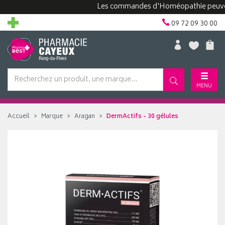
Les commandes d'Homéopathie peuvent pre
09 72 09 30 00
MENU
Accueil
Marque
Aragan
DermActifs - 30 gélules