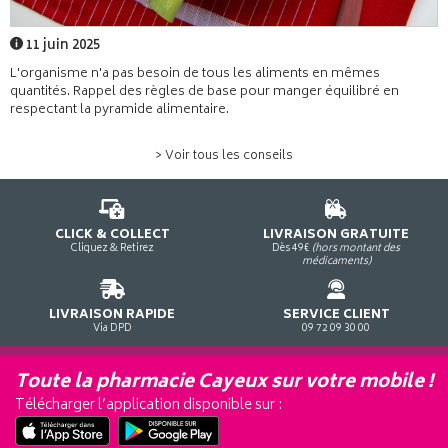
11 juin 2025
L'organisme n'a pas besoin de tous les aliments en mêmes
quantités. Rappel des règles de base pour manger équilibré en
respectant la pyramide alimentaire.
> Voir tous les conseils
CLICK & COLLECT
LIVRAISON GRATUITE
Cliquez & Retirez
Dès 49€
(hors montant des
médicaments)
LIVRAISON RAPIDE
SERVICE CLIENT
Via DPD
09 72 09 30 00
Toute la pharmacie Cayeux sur votre mobile !
Télécharger l’application disponible sur :