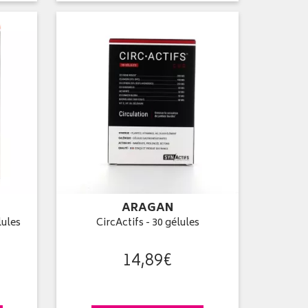
ARAGAN
lules
CircActifs - 30 gélules
14
,
89
€