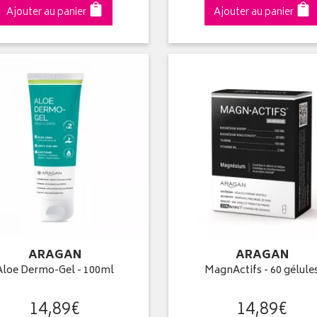
Ajouter au panier
Ajouter au panier
ARAGAN
ARAGAN
Aloe Dermo-Gel - 100ml
MagnActifs - 60 gélule
14
,
89
€
14
,
89
€