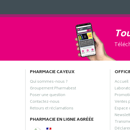
Tou
Téléch
PHARMACIE CAYEUX
OFFICI
Qui sommes-nous ?
Accueil
Groupement Pharmabest
Laborat
Poser une question
Promoti
Contactez-nous
Ventes 
Retours et réclamations
Espace 
Newslet
PHARMACIE EN LIGNE AGRÉÉE
Transme
Déclarer