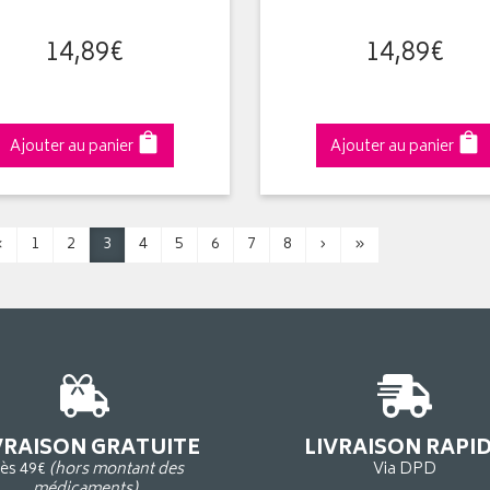
14
,
89
€
14
,
89
€
Ajouter au panier
Ajouter au panier
‹
1
2
3
4
5
6
7
8
›
»
VRAISON GRATUITE
LIVRAISON RAPI
ès 49€
(hors montant des
Via DPD
médicaments)