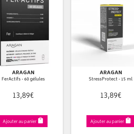
ARAGAN
ARAGAN
FerActifs - 60 gélules
StressProtect - 15 ml
13
,
89
€
13
,
89
€
Ajouter au panier
Ajouter au panier