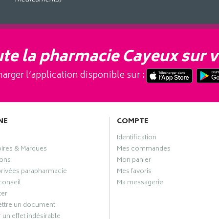
te la pharmacie Cayeux sur v
arger l’application disponible sur :
NE
COMPTE
Identification
oires & Marques
Mes commandes
ons
Mon panier
privées parapharmacie
Mes favoris
conseil
Ma messagerie
ter
ttre un document
 un effet indésirable