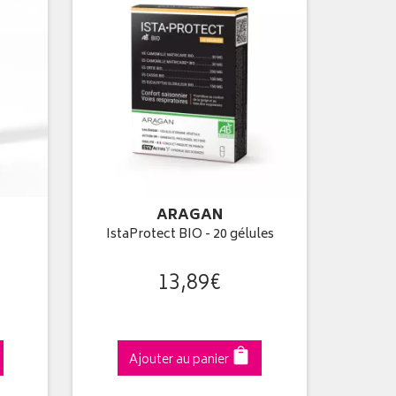
ARAGAN
IstaProtect BIO - 20 gélules
13
,
89
€
Ajouter au panier