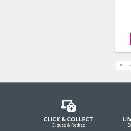
«
CLICK & COLLECT
LI
Cliquez & Retirez
D