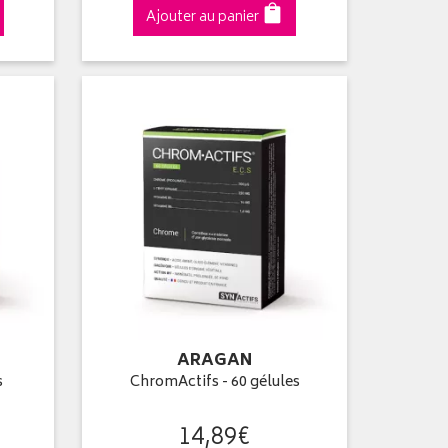
Ajouter au panier
ARAGAN
s
ChromActifs - 60 gélules
14
,
89
€