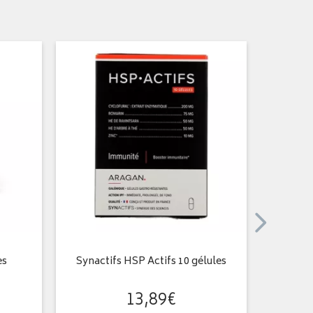
es
Synactifs HSP Actifs 10 gélules
Synacti
13
,
89
€