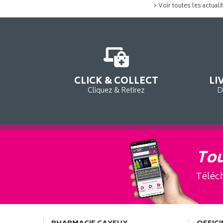
> Voir toutes les actuali
CLICK & COLLECT
LI
Cliquez & Retirez
D
Tou
Téléch