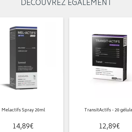
DÉCOUVREZ ÉGALEMENT
Melactifs Spray 20ml
TransitActifs - 20 gélul
14
,
89
€
12
,
89
€