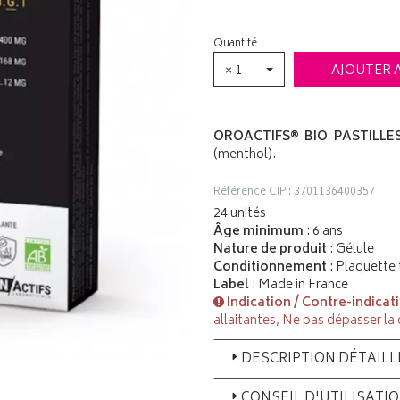
Quantité
× 1
AJOUTER 
OROACTIFS® BIO PASTILLE
(menthol).
Référence CIP : 3701136400357
24 unités
Âge minimum
: 6 ans
Nature de produit
: Gélule
Conditionnement
: Plaquette
Label
: Made in France
Indication / Contre-indicat
allaitantes, Ne pas dépasser l
DESCRIPTION DÉTAILL
CONSEIL D'UTILISATI