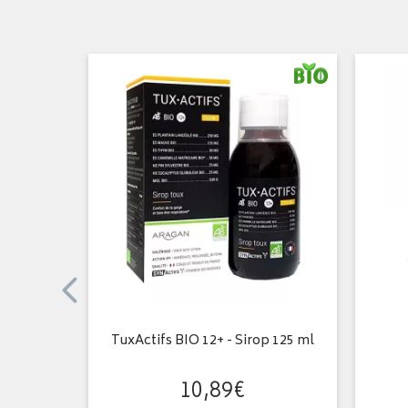
élules
TuxActifs BIO 12+ - Sirop 125 ml
10
,
89
€