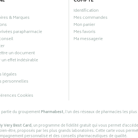
NE
COMPTE
Identification
oires & Marques
Mes commandes
ons
Mon panier
privées parapharmacie
Mes favoris
conseil
Ma messagerie
ter
ttre un document
 un effet indésirable
 légales
 personnelles
férences Cookies
s partie du groupement
Pharmabest
, l’un des réseaux de pharmacies les plus
y Very Best Card
, un programme de fidélité gratuit qui vous permet d’accéd
en-être, proposés par les plus grands laboratoires. Cette carte vous permet
compagnement personnalisé et des conseils pharmaceutiques de qualité.