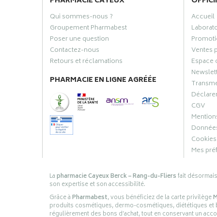
PHARMACIE CAYEUX
OFFICI
Qui sommes-nous ?
Accueil
Groupement Pharmabest
Laborat
Poser une question
Promoti
Contactez-nous
Ventes 
Retours et réclamations
Espace 
Newslet
PHARMACIE EN LIGNE AGRÉÉE
Transme
Déclarer
CGV
Mentions
Données
Cookies
Mes pré
La
pharmacie Cayeux Berck – Rang-du-Fliers
fait désormai
son expertise et son accessibilité.
Grâce à
Pharmabest
, vous bénéficiez de la carte privilège
M
produits cosmétiques, dermo-cosmétiques, diététiques et bi
régulièrement des bons d’achat, tout en conservant un ac