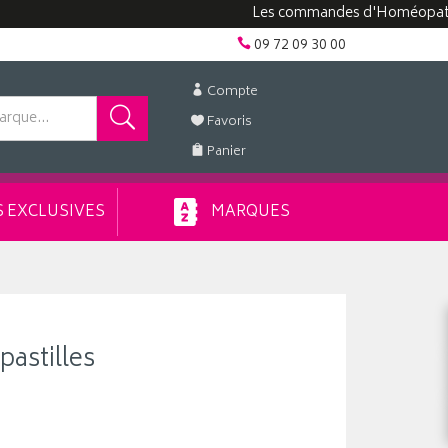
Les commandes d'Homéopathie peuv
09 72 09 30 00
Compte
Favoris
Panier
 EXCLUSIVES
MARQUES
pastilles