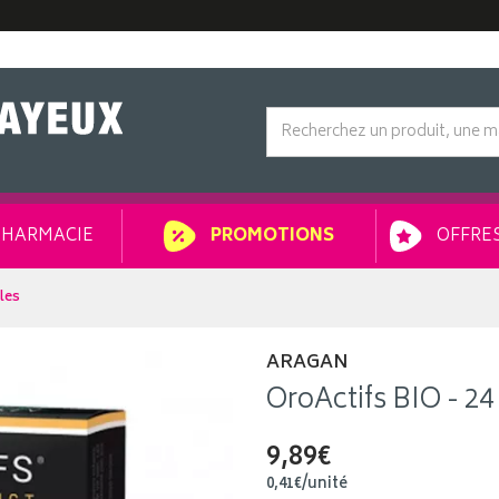
HARMACIE
OFFRES
PROMOTIONS
lles
ARAGAN
OroActifs BIO - 24 
9,89€
0
,
41
€
/unité