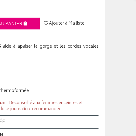
Ajouter à Ma liste
AU PANIER
S
aide à apaiser la gorge et les cordes vocales
 thermoformée
ion
: Déconseillé aux femmes enceintes et
a dose journalière recommandée
ÉE
ON