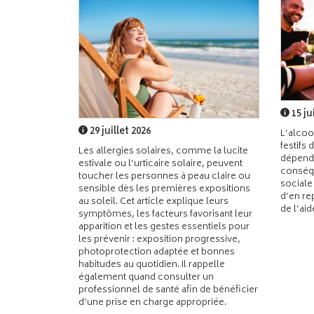
15 ju
29 juillet 2026
L’alcoo
festifs 
Les allergies solaires, comme la lucite
dépend
estivale ou l’urticaire solaire, peuvent
conséqu
toucher les personnes à peau claire ou
sociale
sensible dès les premières expositions
d’en re
au soleil. Cet article explique leurs
de l’ai
symptômes, les facteurs favorisant leur
apparition et les gestes essentiels pour
les prévenir : exposition progressive,
photoprotection adaptée et bonnes
habitudes au quotidien. Il rappelle
également quand consulter un
professionnel de santé afin de bénéficier
d’une prise en charge appropriée.