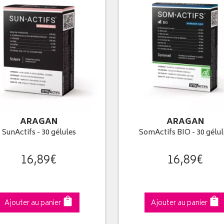
ARAGAN
ARAGAN
SunActifs - 30 gélules
SomActifs BIO - 30 gélu
16
,
89
€
16
,
89
€
Ajouter au panier
Ajouter au panier