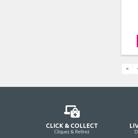
«
CLICK & COLLECT
LI
Cliquez & Retirez
D