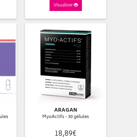
Visualiser
ARAGAN
lules
MyoActifs - 30 gélules
18
,
89
€