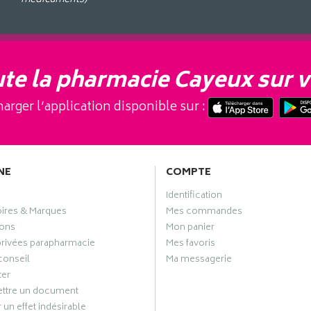
te la pharmacie Cayeux sur v
arger l’application disponible sur :
NE
COMPTE
Identification
oires & Marques
Mes commandes
ons
Mon panier
privées parapharmacie
Mes favoris
conseil
Ma messagerie
ter
ttre un document
 un effet indésirable