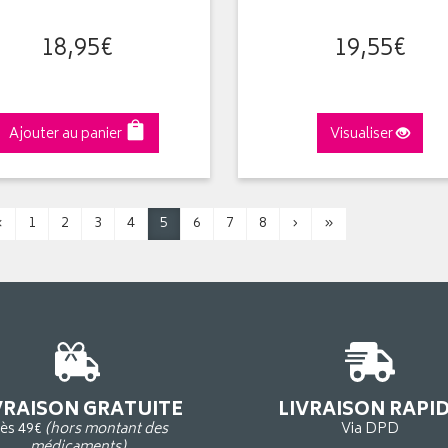
18
,
95
€
19
,
55
€
Ajouter au panier
Visualiser
‹
1
2
3
4
5
6
7
8
›
»
VRAISON GRATUITE
LIVRAISON RAPI
ès 49€
(hors montant des
Via DPD
médicaments)