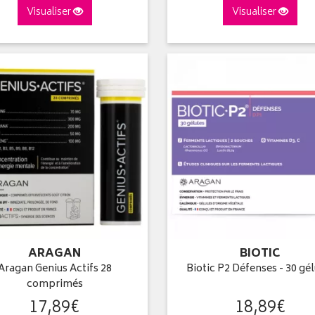
Visualiser
Visualiser
ARAGAN
BIOTIC
Aragan Genius Actifs 28
Biotic P2 Défenses - 30 gé
comprimés
17
,
89
€
18
,
89
€