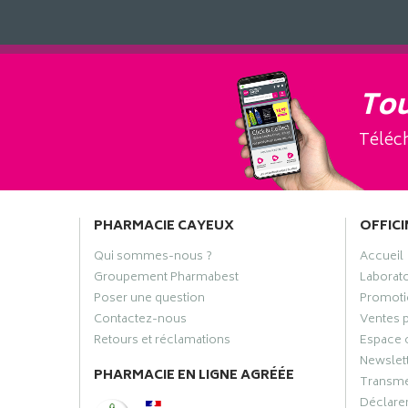
Tou
Téléch
PHARMACIE CAYEUX
OFFICI
Qui sommes-nous ?
Accueil
Groupement Pharmabest
Laborat
Poser une question
Promoti
Contactez-nous
Ventes 
Retours et réclamations
Espace 
Newslet
PHARMACIE EN LIGNE AGRÉÉE
Transme
Déclarer