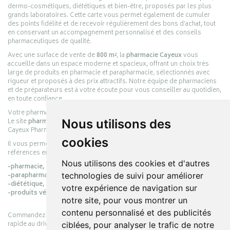
dermo-cosmétiques, diététiques et bien-être, proposés par les plus
grands laboratoires. Cette carte vous permet également de cumuler
des points fidélité et de recevoir régulièrement des bons d’achat, tout
en conservant un accompagnement personnalisé et des conseils
pharmaceutiques de qualité.
Avec une surface de vente de
800 m²
, la
pharmacie Cayeux
vous
accueille dans un espace moderne et spacieux, offrant un choix très
large de produits en pharmacie et parapharmacie, sélectionnés avec
rigueur et proposés à des prix attractifs. Notre équipe de pharmaciens
et de préparateurs est à votre écoute pour vous conseiller au quotidien,
en toute confiance.
Votre pharmacie en ligne :
pharmacie-cayeux.fr
Le site
pharmacie-cayeux.fr
est le prolongement digital de la pharmacie
Nous utilisons des
Cayeux Pharmabest Berck-sur-Mer – Rang-du-Fliers.
cookies
Il vous permet de réaliser vos achats en ligne parmi des milliers de
références en :
Nous utilisons des cookies et d'autres
-pharmacie,
-parapharmacie,
technologies de suivi pour améliorer
-diététique,
votre expérience de navigation sur
-produits vétérinaires.
notre site, pour vous montrer un
contenu personnalisé et des publicités
Commandez simplement vos produits en ligne et choisissez le retrait
rapide au drive ou la livraison à domicile, en toute simplicité.
ciblées, pour analyser le trafic de notre