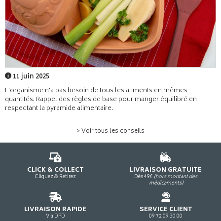
11 juin 2025
L'organisme n'a pas besoin de tous les aliments en mêmes
quantités. Rappel des règles de base pour manger équilibré en
respectant la pyramide alimentaire.
> Voir tous les conseils
CLICK & COLLECT
LIVRAISON GRATUITE
Cliquez & Retirez
Dès 49€
(hors montant des
médicaments)
LIVRAISON RAPIDE
SERVICE CLIENT
Via DPD
09 72 09 30 00