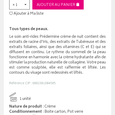
× 1
AJOUTER AU PANIER
Ajouter à Ma liste
Tous types de peaux.
Le soin anti-rides Prédermine crème de nuit contient des
extraits de racine d'Iris, des extraits de Tubéreuse et des
extraits foliaires, ainsi que des vitamines (C et E) qui se
diffusent en continu. Le rythme du sommeil de la peau
fonctionne en harmonie avec la crème hydratante afin de
stimuler la production naturelle de collagène. Votre peau
est comme sculptée, elle est raffermie et liftée. Les
contours du visage sont redessinés et liftés.
Référence CIP : 0882381084585
1 unité
24M
Nature de produit
: Crème
Conditionnement
: Boite carton, Pot verre