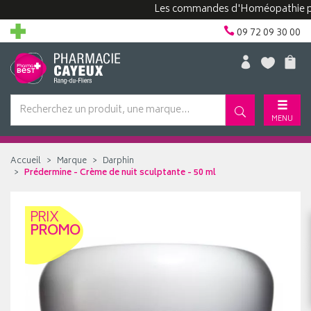
Les commandes d'Homéopathie peuvent
09 72 09 30 00
MENU
Accueil
Marque
Darphin
Prédermine - Crème de nuit sculptante - 50 ml
PRIX
PROMO