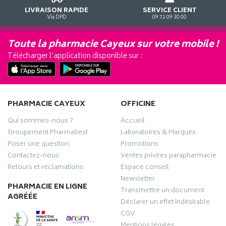
LIVRAISON RAPIDE
SERVICE CLIENT
Via DPD
09 72 09 30 00
Toute la pharmacie Cayeux sur votre mobile !
Télécharger l’application disponible sur :
PHARMACIE CAYEUX
OFFICINE
Qui sommes-nous ?
Accueil
Groupement Pharmabest
Laboratoires & Marques
Poser une question
Promotions
Contactez-nous
Ventes privées parapharmacie
Retours et réclamations
Espace conseil
Newsletter
PHARMACIE EN LIGNE
Transmettre un document
AGRÉÉE
Déclarer un effet indésirable
CGV
Mentions légales