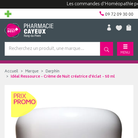
Les commandes d'Homéopathie peuvent 
09 72 09 30 00
MENU
Accueil
Marque
Darphin
Idéal Ressource - Crème de Nuit créatrice d'éclat - 50 ml
PRIX
PROMO