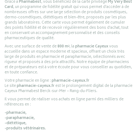
Grâce à
Pharmabest
, vous bénéficiez de la carte privilège
My Very Best
Card
, un programme de fidélité gratuit qui vous permet d’accéder à de
nombreuses offres sur une large sélection de produits cosmétiques,
dermo-cosmétiques, diététiques et bien-être, proposés par les plus
grands laboratoires. Cette carte vous permet également de cumuler
des points fidélité et de recevoir régulièrement des bons d’achat, tout
en conservant un accompagnement personnalisé et des conseils
pharmaceutiques de qualité.
Avec une surface de vente de
800 m²
, la
pharmacie Cayeux
vous
accueille dans un espace moderne et spacieux, offrant un choix très
large de produits en pharmacie et parapharmacie, sélectionnés avec
rigueur et proposés à des prix attractifs. Notre équipe de pharmaciens
et de préparateurs est à votre écoute pour vous conseiller au quotidien,
en toute confiance.
Votre pharmacie en ligne :
pharmacie-cayeux.fr
Le site
pharmacie-cayeux.fr
est le prolongement digital de la pharmacie
Cayeux Pharmabest Berck-sur-Mer – Rang-du-Fliers.
Il vous permet de réaliser vos achats en ligne parmi des milliers de
références en :
-pharmacie,
-parapharmacie,
-diététique,
-produits vétérinaires.