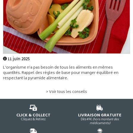
11 juin 2025
L'organisme n'a pas besoin de tous les aliments en mêmes
quantités. Rappel des règles de base pour manger équilibré en
respectant la pyramide alimentaire.
> Voir tous les conseils
CLICK & COLLECT
LIVRAISON GRATUITE
Cliquez & Retirez
Dès 49€
(hors montant des
médicaments)