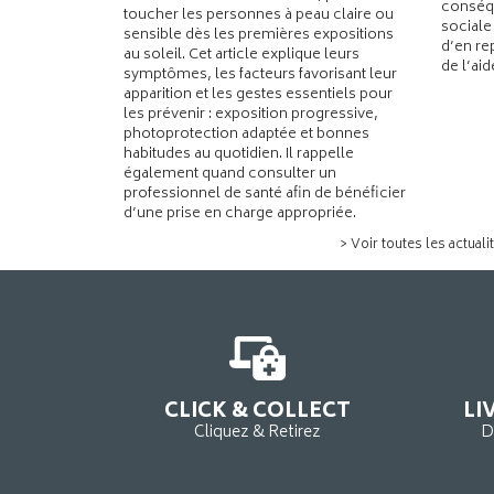
conséqu
toucher les personnes à peau claire ou
sociale
sensible dès les premières expositions
d’en re
au soleil. Cet article explique leurs
de l’ai
symptômes, les facteurs favorisant leur
apparition et les gestes essentiels pour
les prévenir : exposition progressive,
photoprotection adaptée et bonnes
habitudes au quotidien. Il rappelle
également quand consulter un
professionnel de santé afin de bénéficier
d’une prise en charge appropriée.
> Voir toutes les actuali
CLICK & COLLECT
LI
Cliquez & Retirez
D