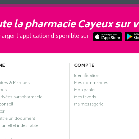
te la pharmacie Cayeux sur v
arger l’application disponible sur :
NE
COMPTE
Identification
oires & Marques
Mes commandes
ons
Mon panier
privées parapharmacie
Mes favoris
conseil
Ma messagerie
ter
ttre un document
 un effet indésirable