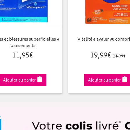
s et blessures superficielles 4
Vitalité à avaler 90 comp
pansements
11
,
95
€
19
,
99
€
21
,
99
€
Ajouter au panier
Ajouter au panier