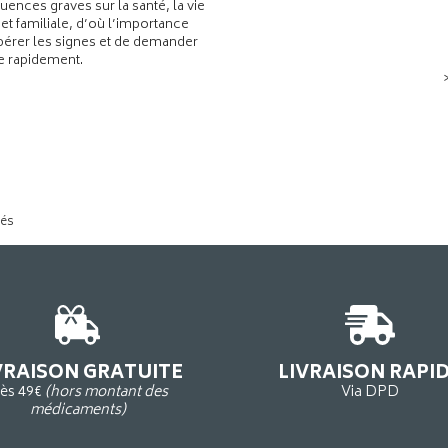
ences graves sur la santé, la vie
 et familiale, d’où l’importance
pérer les signes et de demander
de rapidement.
tés
VRAISON GRATUITE
LIVRAISON RAPI
ès 49€
(hors montant des
Via DPD
médicaments)