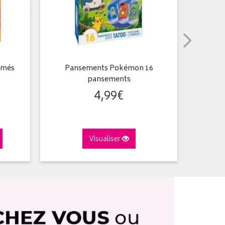
rimés
Pansements Pokémon 16
Ampoule
pansements
4
,
99
€
Visualiser
A