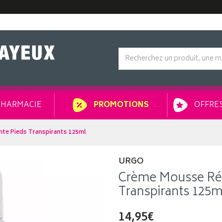
HARMACIE
OFFRES
PROMOTIONS
nte Pieds Transpirants 125ml
URGO
Crème Mousse Réé
Transpirants 125m
14,95€