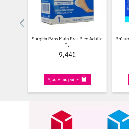
n Intense
Surgifix Pans Main Bras Pied Adulte
Brûlure
5ml
T5
9
,
44
€
Ajouter au panier