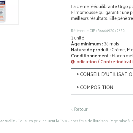
La crème rééquilibrante Urgo po
Filmomousse qui garantit une p
meilleurs résultats. Elle pénètre
Référence CIP : 3664492019680
1 unité
Âge minimum
: 36 mois
Nature de produit
: Crème, M
Conditionnement
: Flacon mé
Indication / Contre-indicat
CONSEIL D’UTILISATI
COMPOSITION
‹ Retour
actuelle
- Tous les prix incluent la TVA - hors frais de livraison. Page mise à 