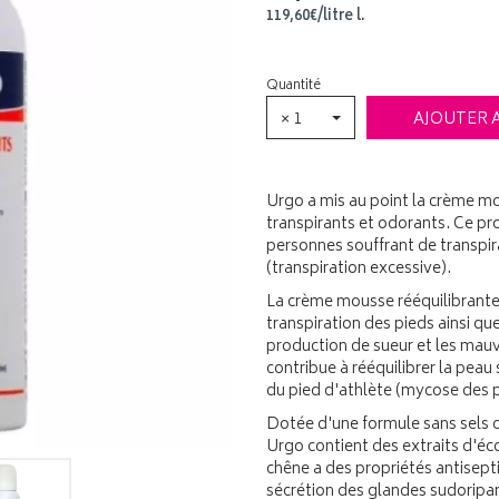
119
,
60
€
/
litre
l.
Quantité
× 1
AJOUTER 
Urgo a mis au point la crème mou
transpirants et odorants. Ce pr
personnes souffrant de transpi
(transpiration excessive).
La crème mousse rééquilibrante 
transpiration des pieds ainsi que
production de sueur et les mauva
contribue à rééquilibrer la peau
du pied d'athlète (mycose des p
Dotée d'une formule sans sels 
Urgo contient des extraits d'éco
chêne a des propriétés antisepti
sécrétion des glandes sudoripare