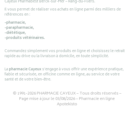
Cayeux Pharmabest Berck-sur-Mer – Rang-du-Fliers.
Il vous permet de réaliser vos achats en ligne parmi des milliers de
références en :
-pharmacie,
-parapharmacie,
-diététique,
-produits vétérinaires.
Commandez simplement vos produits en ligne et choisissez le retrait
rapide au drive ou la livraison à domicile, en toute simplicité.
La
pharmacie Cayeux
s’engage à vous offrir une expérience pratique,
fiable et sécurisée, en officine comme en ligne, au service de votre
santé et de votre bien-être.
© 1991-2026
PHARMACIE CAYEUX
– Tous droits réservés –
Page mise à jour le 03/08/2026 –
Pharmacie en ligne
Apotekisto