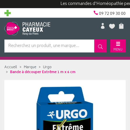
Les commandes d'Homéopathie peuvent p
09 72 09 30 00
MENU
Accueil
Marque
Urgo
Bande à découper Extrême 1 m x 6 cm