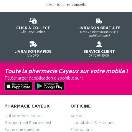
> Voir tous les conseils
CLICK & COLLECT
LIVRAISON GRATUITE
Cliquez & Retirez
Dès 49€
(hors montant des
médicaments)
LIVRAISON RAPIDE
SERVICE CLIENT
Via DPD
09 72 09 30 00
Toute la pharmacie Cayeux sur votre mobile !
Télécharger l’application disponible sur :
PHARMACIE CAYEUX
OFFICINE
Qui sommes-nous ?
Accueil
Groupement Pharmabest
Laboratoires & Marques
Poser une question
Promotions