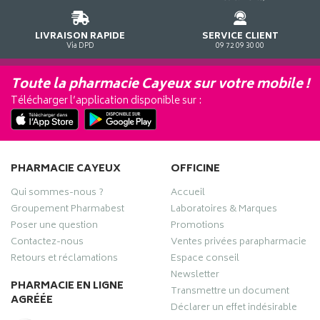
LIVRAISON RAPIDE
SERVICE CLIENT
Via DPD
09 72 09 30 00
Toute la pharmacie Cayeux sur votre mobile !
Télécharger l’application disponible sur :
PHARMACIE CAYEUX
OFFICINE
Qui sommes-nous ?
Accueil
Groupement Pharmabest
Laboratoires & Marques
Poser une question
Promotions
Contactez-nous
Ventes privées parapharmacie
Retours et réclamations
Espace conseil
Newsletter
PHARMACIE EN LIGNE
Transmettre un document
AGRÉÉE
Déclarer un effet indésirable