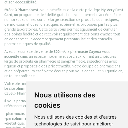
et son accessibilité.
Grâce à
Pharmabest
, vous bénéficiez de la carte privilège
My Very Best
Card
, un programme de fidélité gratuit qui vous permet d’accéder à de
nombreuses offres sur une large sélection de produits cosmétiques,
dermo-cosmétiques, diététiques et bien-être, proposés par les plus
grands laboratoires. Cette carte vous permet également de cumuler
des points fidélité et de recevoir régulièrement des bons d’achat, tout
en conservant un accompagnement personnalisé et des conseils
pharmaceutiques de qualité.
Avec une surface de vente de
800 m²
, la
pharmacie Cayeux
vous
accueille dans un espace moderne et spacieux, offrant un choix très
large de produits en pharmacie et parapharmacie, sélectionnés avec
rigueur et proposés à des prix attractifs. Notre équipe de pharmaciens
et de préparateurs est à votre écoute pour vous conseiller au quotidien,
en toute confiance.
Votre pharmacie en ligne :
pharmacie-cayeux.fr
Le site
pharmacie-cayeux.fr
est le prolongement digital de la pharmacie
Cayeux Pharmabest Berck-sur-Mer – Rang-du-Fliers.
Nous utilisons des
Il vous permet de réaliser vos achats en ligne parmi des milliers de
cookies
références en :
-pharmacie,
Nous utilisons des cookies et d'autres
-parapharmacie,
-diététique,
technologies de suivi pour améliorer