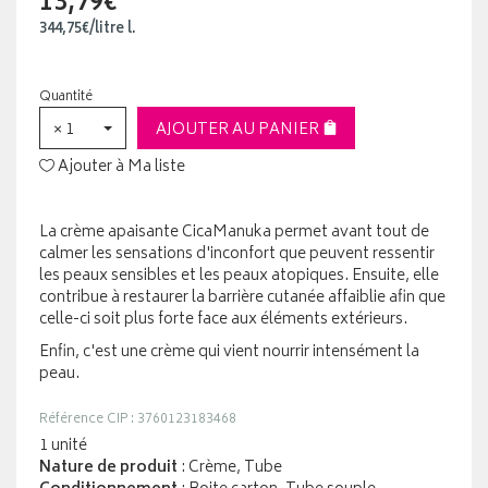
13,79€
344
,
75
€
/
litre
l.
Quantité
× 1
AJOUTER AU PANIER
Ajouter à Ma liste
La crème apaisante CicaManuka permet avant tout de
calmer les sensations d'inconfort que peuvent ressentir
les peaux sensibles et les peaux atopiques. Ensuite, elle
contribue à restaurer la barrière cutanée affaiblie afin que
celle-ci soit plus forte face aux éléments extérieurs.
Enfin, c'est une crème qui vient nourrir intensément la
peau.
Référence CIP : 3760123183468
1 unité
Nature de produit
: Crème, Tube