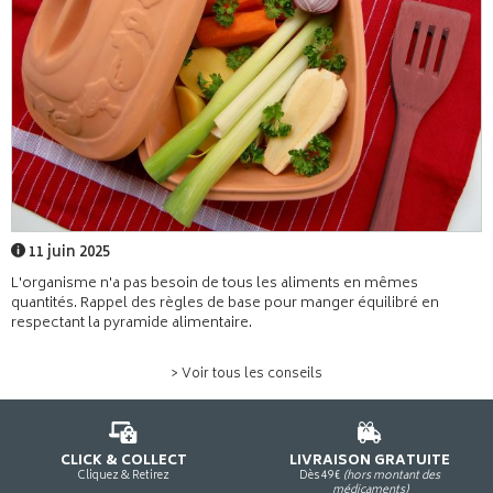
11 juin 2025
L'organisme n'a pas besoin de tous les aliments en mêmes
quantités. Rappel des règles de base pour manger équilibré en
respectant la pyramide alimentaire.
> Voir tous les conseils
CLICK & COLLECT
LIVRAISON GRATUITE
Cliquez & Retirez
Dès 49€
(hors montant des
médicaments)