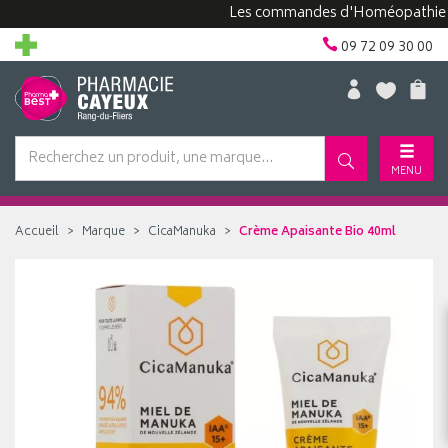
Les commandes d'Homéopathie peuven
09 72 09 30 00
MENU
Accueil
Marque
CicaManuka
Crème Apaisante Bio 40ml