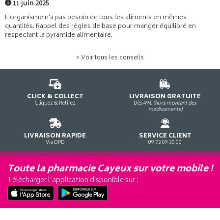
11 juin 2025
L'organisme n'a pas besoin de tous les aliments en mêmes
quantités. Rappel des règles de base pour manger équilibré en
respectant la pyramide alimentaire.
> Voir tous les conseils
CLICK & COLLECT
LIVRAISON GRATUITE
Cliquez & Retirez
Dès 49€
(hors montant des
médicaments)
LIVRAISON RAPIDE
SERVICE CLIENT
Via DPD
09 72 09 30 00
Toute la pharmacie Cayeux sur votre mobile !
Télécharger l’application disponible sur :