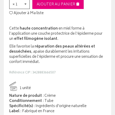
× 1
AJOUTER AU PANIER
Ajouter à Ma liste
Cette
haute concentration
en miel forme à
l'application une couche protectrice de l'épiderme pour
un
effet filmogène isolant
.
Elle favorise la
réparation des peaux altérées et
desséchées
, apaise durablement les irritations
superficielles de l'épiderme et procure une sensation de
confort immédiat.
Référence CIP : 3428883666507
1 unité
6M
Nature de produit
: Crème
Conditionnement
: Tube
Spécificité(s)
: Ingrédients d'origine naturelle
Label
: Fabriqué en France