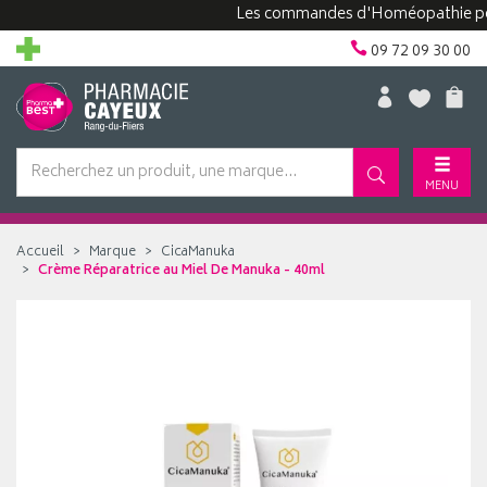
Les commandes d'Homéopathie peuvent
09 72 09 30 00
MENU
Accueil
Marque
CicaManuka
Crème Réparatrice au Miel De Manuka - 40ml