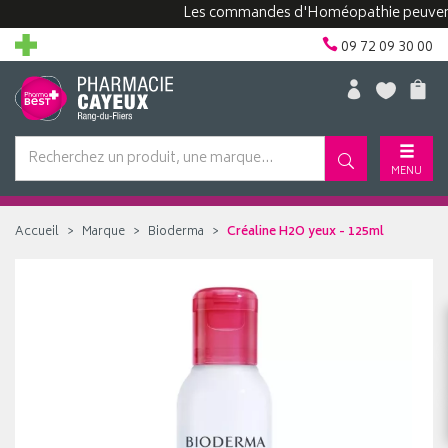
Les commandes d'Homéopathie peuvent pren
09 72 09 30 00
MENU
Accueil
Marque
Bioderma
Créaline H2O yeux - 125ml