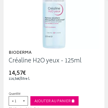
BIODERMA
Créaline H2O yeux - 125ml
14,57€
116
,
56
€
/
litre
l.
Quantité
× 1
AJOUTER AU PANIER