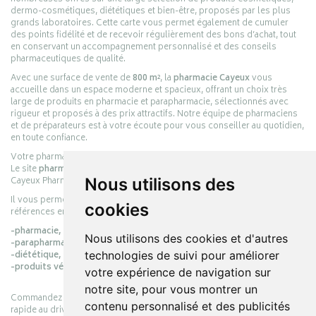
dermo-cosmétiques, diététiques et bien-être, proposés par les plus
grands laboratoires. Cette carte vous permet également de cumuler
des points fidélité et de recevoir régulièrement des bons d’achat, tout
en conservant un accompagnement personnalisé et des conseils
pharmaceutiques de qualité.
Avec une surface de vente de
800 m²
, la
pharmacie Cayeux
vous
accueille dans un espace moderne et spacieux, offrant un choix très
large de produits en pharmacie et parapharmacie, sélectionnés avec
rigueur et proposés à des prix attractifs. Notre équipe de pharmaciens
et de préparateurs est à votre écoute pour vous conseiller au quotidien,
en toute confiance.
Votre pharmacie en ligne :
pharmacie-cayeux.fr
Le site
pharmacie-cayeux.fr
est le prolongement digital de la pharmacie
Cayeux Pharmabest Berck-sur-Mer – Rang-du-Fliers.
Nous utilisons des
Il vous permet de réaliser vos achats en ligne parmi des milliers de
cookies
références en :
-pharmacie,
Nous utilisons des cookies et d'autres
-parapharmacie,
-diététique,
technologies de suivi pour améliorer
-produits vétérinaires.
votre expérience de navigation sur
notre site, pour vous montrer un
Commandez simplement vos produits en ligne et choisissez le retrait
contenu personnalisé et des publicités
rapide au drive ou la livraison à domicile, en toute simplicité.