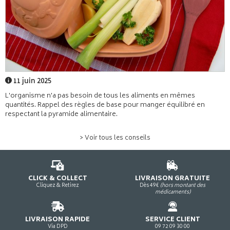
11 juin 2025
L'organisme n'a pas besoin de tous les aliments en mêmes
quantités. Rappel des règles de base pour manger équilibré en
respectant la pyramide alimentaire.
> Voir tous les conseils
CLICK & COLLECT
LIVRAISON GRATUITE
Cliquez & Retirez
Dès 49€
(hors montant des
médicaments)
LIVRAISON RAPIDE
SERVICE CLIENT
Via DPD
09 72 09 30 00