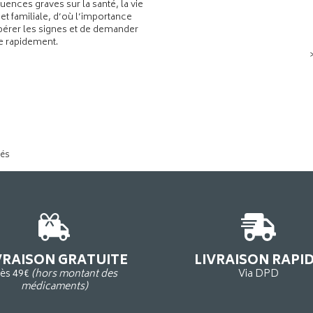
ences graves sur la santé, la vie
 et familiale, d’où l’importance
pérer les signes et de demander
de rapidement.
tés
VRAISON GRATUITE
LIVRAISON RAPI
ès 49€
(hors montant des
Via DPD
médicaments)