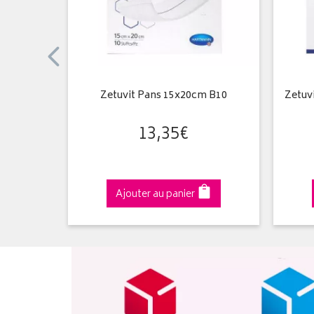
4M 1
Zetuvit Pans 15x20cm B10
Zetuv
13
,
35
€
Ajouter au panier