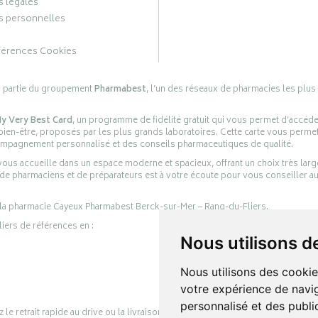
 légales
 personnelles
férences Cookies
s partie du groupement
Pharmabest
, l’un des réseaux de pharmacies les plus
y Very Best Card
, un programme de fidélité gratuit qui vous permet d’accéd
en-être, proposés par les plus grands laboratoires. Cette carte vous permet
compagnement personnalisé et des conseils pharmaceutiques de qualité.
ous accueille dans un espace moderne et spacieux, offrant un choix très lar
 de pharmaciens et de préparateurs est à votre écoute pour vous conseiller au
 la pharmacie Cayeux Pharmabest Berck-sur-Mer – Rang-du-Fliers.
liers de références en :
Nous utilisons d
Nous utilisons des cookie
votre expérience de navig
personnalisé et des public
retrait rapide au drive ou la livraison à domicile, en toute simplicité.