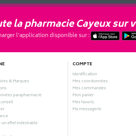
te la pharmacie Cayeux sur v
arger l’application disponible sur :
NE
COMPTE
Identification
oires & Marques
Mes coordonnées
ons
Mes commandes
privées parapharmacie
Mon panier
conseil
Mes favoris
ter
Ma messagerie
ance
 un effet indésirable