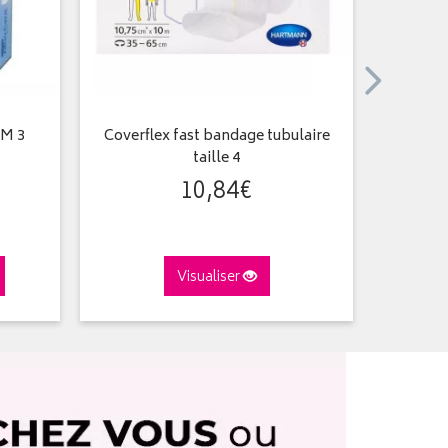
 M 3
Coverflex fast bandage tubulaire
Steril
taille 4
10
,
84
€
Visualiser
A