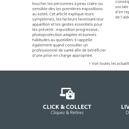
conséqu
toucher les personnes à peau claire ou
sociale
sensible dès les premières expositions
d’en re
au soleil. Cet article explique leurs
de l’ai
symptômes, les facteurs favorisant leur
apparition et les gestes essentiels pour
les prévenir : exposition progressive,
photoprotection adaptée et bonnes
habitudes au quotidien. Il rappelle
également quand consulter un
professionnel de santé afin de bénéficier
d’une prise en charge appropriée.
> Voir toutes les actuali
CLICK & COLLECT
LI
Cliquez & Retirez
D