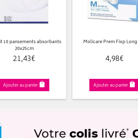
it 10 pansements absorbants
Molicare Prem Fixp Long
20x25cm
21
,
43
€
4
,
98
€
Ajouter au panier
Ajouter au panier