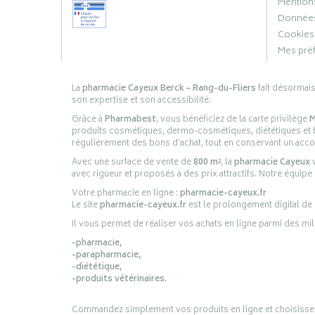
Mentions
Données
Cookies
Mes pré
La
pharmacie Cayeux Berck – Rang-du-Fliers
fait désormai
son expertise et son accessibilité.
Grâce à
Pharmabest
, vous bénéficiez de la carte privilège
M
produits cosmétiques, dermo-cosmétiques, diététiques et bi
régulièrement des bons d’achat, tout en conservant un ac
Avec une surface de vente de
800 m²
, la
pharmacie Cayeux
v
avec rigueur et proposés à des prix attractifs. Notre équipe
Votre pharmacie en ligne :
pharmacie-cayeux.fr
Le site
pharmacie-cayeux.fr
est le prolongement digital de
Il vous permet de réaliser vos achats en ligne parmi des mil
-pharmacie,
-parapharmacie,
-diététique,
-produits vétérinaires.
Commandez simplement vos produits en ligne et choisissez le 