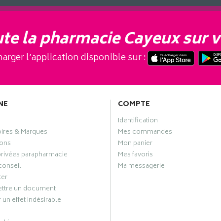
te la pharmacie Cayeux sur v
arger l’application disponible sur :
NE
COMPTE
Identification
oires & Marques
Mes commandes
ons
Mon panier
privées parapharmacie
Mes favoris
conseil
Ma messagerie
ter
ttre un document
 un effet indésirable