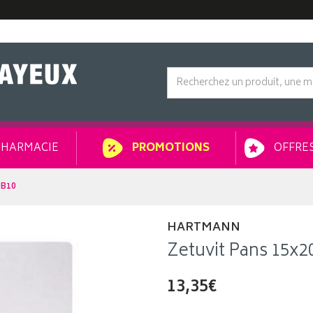
HARMACIE
OFFRES
PROMOTIONS
 B10
HARTMANN
Zetuvit Pans 15x
13,35€