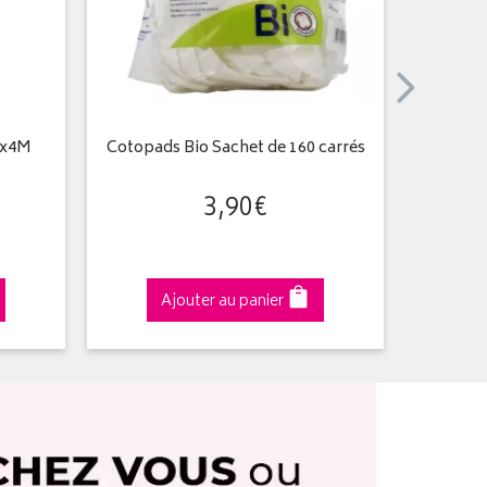
mx4M
Cotopads Bio Sachet de 160 carrés
Medico
3
,
90
€
Ajouter au panier
A