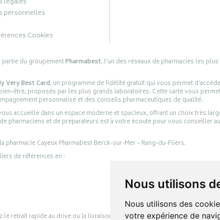
 légales
 personnelles
férences Cookies
s partie du groupement
Pharmabest
, l’un des réseaux de pharmacies les plus
y Very Best Card
, un programme de fidélité gratuit qui vous permet d’accéd
en-être, proposés par les plus grands laboratoires. Cette carte vous permet
compagnement personnalisé et des conseils pharmaceutiques de qualité.
ous accueille dans un espace moderne et spacieux, offrant un choix très lar
 de pharmaciens et de préparateurs est à votre écoute pour vous conseiller au
 la pharmacie Cayeux Pharmabest Berck-sur-Mer – Rang-du-Fliers.
liers de références en :
Nous utilisons d
Nous utilisons des cookie
votre expérience de navig
retrait rapide au drive ou la livraison à domicile, en toute simplicité.