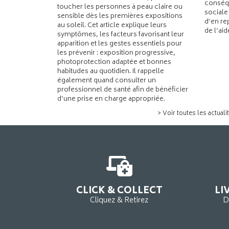
conséqu
toucher les personnes à peau claire ou
sociale
sensible dès les premières expositions
d’en re
au soleil. Cet article explique leurs
de l’ai
symptômes, les facteurs favorisant leur
apparition et les gestes essentiels pour
les prévenir : exposition progressive,
photoprotection adaptée et bonnes
habitudes au quotidien. Il rappelle
également quand consulter un
professionnel de santé afin de bénéficier
d’une prise en charge appropriée.
> Voir toutes les actuali
CLICK & COLLECT
LI
Cliquez & Retirez
D