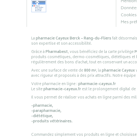
Mentions
Données
Cookies
Mes pré
La
pharmacie Cayeux Berck – Rang-du-Fliers
fait désormai
son expertise et son accessibilité.
Grâce à
Pharmabest
, vous bénéficiez de la carte privilège
M
produits cosmétiques, dermo-cosmétiques, diététiques et bi
régulièrement des bons d’achat, tout en conservant un ac
Avec une surface de vente de
800 m²
, la
pharmacie Cayeux
v
avec rigueur et proposés à des prix attractifs. Notre équipe
Votre pharmacie en ligne :
pharmacie-cayeux.fr
Le site
pharmacie-cayeux.fr
est le prolongement digital de
Il vous permet de réaliser vos achats en ligne parmi des mil
-pharmacie,
-parapharmacie,
-diététique,
-produits vétérinaires.
Commandez simplement vos produits en ligne et choisissez le 