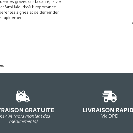
ences graves sur la santé, la vie
 et familiale, d’où l’importance
pérer les signes et de demander
de rapidement.
tés
VRAISON GRATUITE
LIVRAISON RAPI
ès 49€
(hors montant des
Via DPD
médicaments)