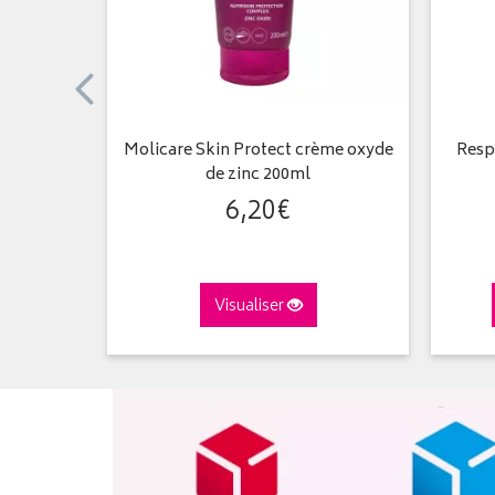
6G taille
Molicare Skin Protect crème oxyde
Resp
de zinc 200ml
6
,
20
€
Visualiser