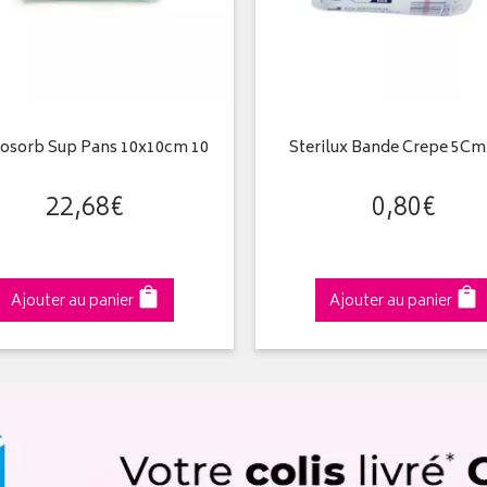
osorb Sup Pans 10x10cm 10
Sterilux Bande Crepe 5C
22
,
68
€
0
,
80
€
Ajouter au panier
Ajouter au panier