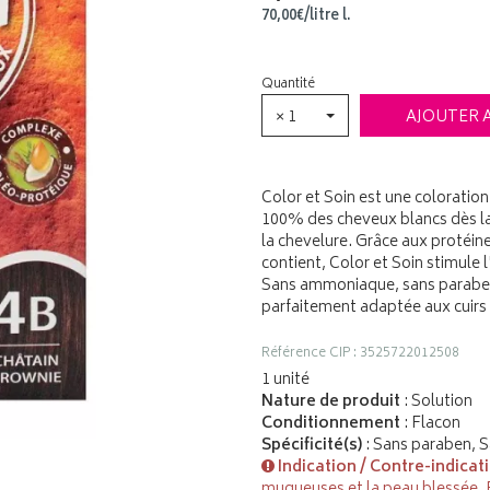
70
,
00
€
/
litre
l.
Quantité
× 1
AJOUTER 
Color et Soin est une coloratio
100% des cheveux blancs dès la 
la chevelure. Grâce aux protéine
contient, Color et Soin stimule 
Sans ammoniaque, sans paraben, 
parfaitement adaptée aux cuirs 
Référence CIP : 3525722012508
1 unité
Nature de produit
: Solution
Conditionnement
: Flacon
Spécificité(s)
: Sans paraben, S
Indication / Contre-indicat
muqueuses et la peau blessée, É