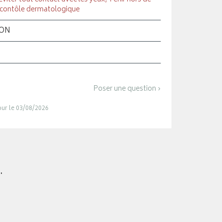
s contôle dermatologique
ION
Poser une question ›
jour le 03/08/2026
.