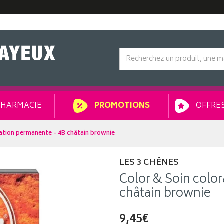
HARMACIE
OFFRES
PROMOTIONS
ation permanente - 4B châtain brownie
LES 3 CHÊNES
Color & Soin colo
châtain brownie
9,45€