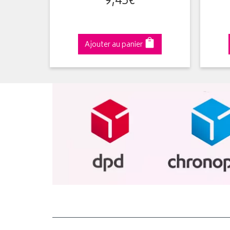
9
,
45
€
Ajouter au panier