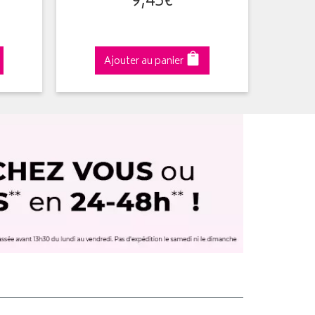
9
,
45
€
Ajouter au panier
A