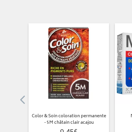
psules
Color & Soin coloration permanente
- 5M châtain clair acajou