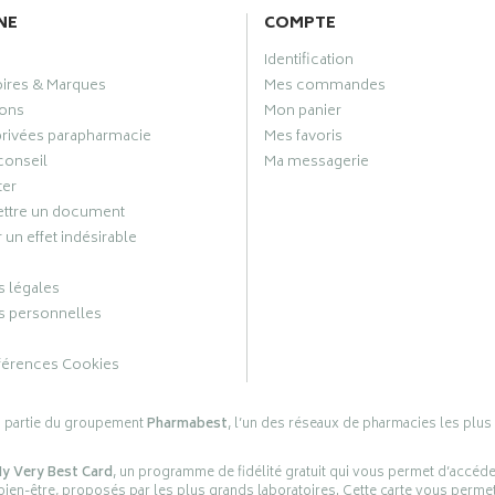
NE
COMPTE
Identification
oires & Marques
Mes commandes
ons
Mon panier
privées parapharmacie
Mes favoris
conseil
Ma messagerie
ter
ttre un document
 un effet indésirable
 légales
 personnelles
férences Cookies
s partie du groupement
Pharmabest
, l’un des réseaux de pharmacies les plus
y Very Best Card
, un programme de fidélité gratuit qui vous permet d’accéd
en-être, proposés par les plus grands laboratoires. Cette carte vous permet