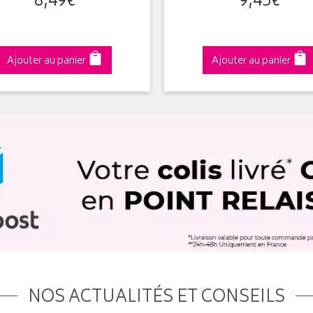
8
,
49
€
9
,
45
€
Ajouter au panier
Ajouter au panier
NOS ACTUALITÉS ET CONSEILS