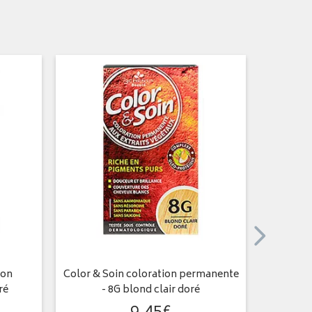
ion
Color & Soin coloration permanente
Color & 
ré
- 8G blond clair doré