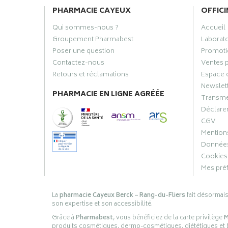
PHARMACIE CAYEUX
OFFICI
Qui sommes-nous ?
Accueil
Groupement Pharmabest
Laborat
Poser une question
Promoti
Contactez-nous
Ventes 
Retours et réclamations
Espace 
Newslet
PHARMACIE EN LIGNE AGRÉÉE
Transme
Déclarer
CGV
Mentions
Données
Cookies
Mes pré
La
pharmacie Cayeux Berck – Rang-du-Fliers
fait désormai
son expertise et son accessibilité.
Grâce à
Pharmabest
, vous bénéficiez de la carte privilège
M
produits cosmétiques, dermo-cosmétiques, diététiques et bi