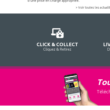
d’une prise en charge appropriée.
> Voir toutes les actuali
CLICK & COLLECT
LI
Cliquez & Retirez
D
Tou
Téléch