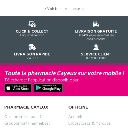
> Voir tous les conseils
CLICK & COLLECT
LIVRAISON GRATUITE
Cliquez & Retirez
Dès 49€
(hors montant des
médicaments)
LIVRAISON RAPIDE
SERVICE CLIENT
Via DPD
09 72 09 30 00
Toute la pharmacie Cayeux sur votre mobile !
Télécharger l’application disponible sur :
PHARMACIE CAYEUX
OFFICINE
Qui sommes-nous ?
Accueil
Groupement Pharmabest
Laboratoires & Marques