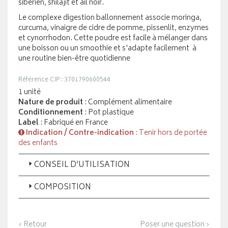
sibérien, shilajit et ail noir.
Le complexe digestion ballonnement associe moringa,
curcuma, vinaigre de cidre de pomme, pissenlit, enzymes
et cynorrhodon. Cette poudre est facile à mélanger dans
une boisson ou un smoothie et s'adapte facilement à
une routine bien-être quotidienne
Référence CIP : 3701790600544
1 unité
Nature de produit
: Complément alimentaire
Conditionnement
: Pot plastique
Label
: Fabriqué en France
Indication / Contre-indication
: Tenir hors de portée
des enfants
CONSEIL D’UTILISATION
COMPOSITION
‹ Retour
Poser une question ›