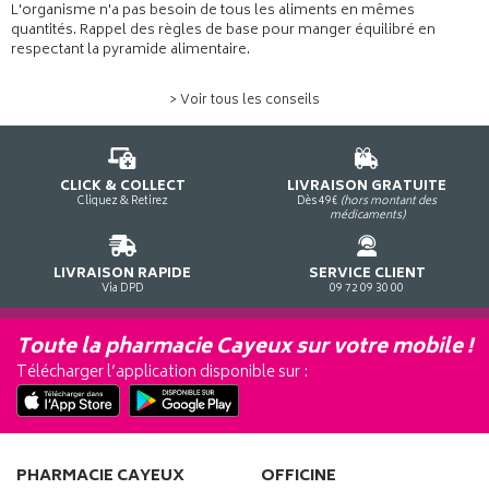
L'organisme n'a pas besoin de tous les aliments en mêmes
quantités. Rappel des règles de base pour manger équilibré en
respectant la pyramide alimentaire.
> Voir tous les conseils
CLICK & COLLECT
LIVRAISON GRATUITE
Cliquez & Retirez
Dès 49€
(hors montant des
médicaments)
LIVRAISON RAPIDE
SERVICE CLIENT
Via DPD
09 72 09 30 00
Toute la pharmacie Cayeux sur votre mobile !
Télécharger l’application disponible sur :
PHARMACIE CAYEUX
OFFICINE