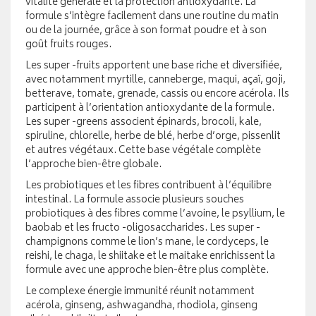
vitalité générale et la protection antioxydante. La
formule s’intègre facilement dans une routine du matin
ou de la journée, grâce à son format poudre et à son
goût fruits rouges.
Les super -fruits apportent une base riche et diversifiée,
avec notamment myrtille, canneberge, maqui, açaï, goji,
betterave, tomate, grenade, cassis ou encore acérola. Ils
participent à l’orientation antioxydante de la formule.
Les super -greens associent épinards, brocoli, kale,
spiruline, chlorelle, herbe de blé, herbe d’orge, pissenlit
et autres végétaux. Cette base végétale complète
l’approche bien-être globale.
Les probiotiques et les fibres contribuent à l’équilibre
intestinal. La formule associe plusieurs souches
probiotiques à des fibres comme l’avoine, le psyllium, le
baobab et les fructo -oligosaccharides. Les super -
champignons comme le lion’s mane, le cordyceps, le
reishi, le chaga, le shiitake et le maitake enrichissent la
formule avec une approche bien-être plus complète.
Le complexe énergie immunité réunit notamment
acérola, ginseng, ashwagandha, rhodiola, ginseng