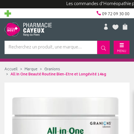
Les commandes d'Homéopathie peuven
09 72 09 30 00
MENU
Accueil
Marque
Granions
All In One Beauté Routine Bien-Etre et Longévité 146g