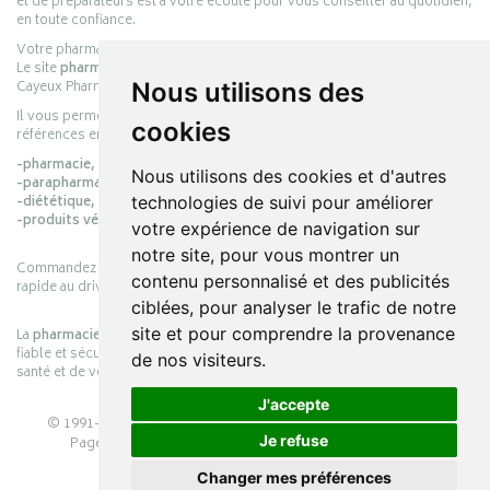
et de préparateurs est à votre écoute pour vous conseiller au quotidien,
en toute confiance.
Votre pharmacie en ligne :
pharmacie-cayeux.fr
Le site
pharmacie-cayeux.fr
est le prolongement digital de la pharmacie
Cayeux Pharmabest Berck-sur-Mer – Rang-du-Fliers.
Nous utilisons des
Il vous permet de réaliser vos achats en ligne parmi des milliers de
cookies
références en :
-pharmacie,
Nous utilisons des cookies et d'autres
-parapharmacie,
-diététique,
technologies de suivi pour améliorer
-produits vétérinaires.
votre expérience de navigation sur
notre site, pour vous montrer un
Commandez simplement vos produits en ligne et choisissez le retrait
contenu personnalisé et des publicités
rapide au drive ou la livraison à domicile, en toute simplicité.
ciblées, pour analyser le trafic de notre
site et pour comprendre la provenance
La
pharmacie Cayeux
s’engage à vous offrir une expérience pratique,
fiable et sécurisée, en officine comme en ligne, au service de votre
de nos visiteurs.
santé et de votre bien-être.
J'accepte
© 1991-2026
PHARMACIE CAYEUX
– Tous droits réservés –
Je refuse
Page mise à jour le 03/08/2026 –
Pharmacie en ligne
Apotekisto
Changer mes préférences