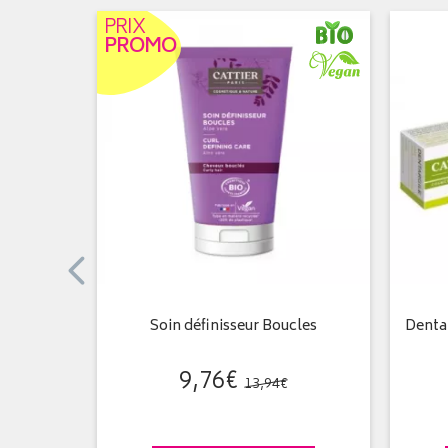
PRIX
PROMO
 Coco et
Soin définisseur Boucles
Dentar
9
,
76
€
13
,
94
€