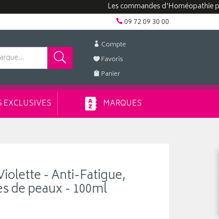
Les commandes d'Homéopathie peuvent p
09 72 09 30 00
Compte
Favoris
Panier
 EXCLUSIVES
MARQUES
Violette - Anti-Fatigue,
pes de peaux - 100ml