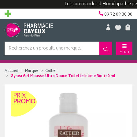
Les commandes d'Homéopathie peuvent p
09 72 09 30 00
MENU
Accueil
Marque
Cattier
Gynea Girl Mousse Ultra Douce Toilette Intime Bio 150 ml
PRIX
PROMO