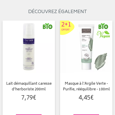
DÉCOUVREZ ÉGALEMENT
2+1
OFFERT
Lait démaquillant caresse
Masque à l'Argile Verte -
d'herboriste 200ml
Purifie, rééquilibre - 100ml
7
,
79
€
4
,
45
€