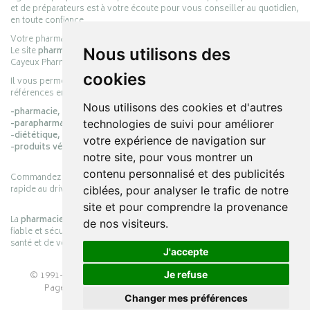
et de préparateurs est à votre écoute pour vous conseiller au quotidien,
en toute confiance.
Votre pharmacie en ligne :
pharmacie-cayeux.fr
Le site
pharmacie-cayeux.fr
est le prolongement digital de la pharmacie
Nous utilisons des
Cayeux Pharmabest Berck-sur-Mer – Rang-du-Fliers.
cookies
Il vous permet de réaliser vos achats en ligne parmi des milliers de
références en :
Nous utilisons des cookies et d'autres
-pharmacie,
-parapharmacie,
technologies de suivi pour améliorer
-diététique,
votre expérience de navigation sur
-produits vétérinaires.
notre site, pour vous montrer un
contenu personnalisé et des publicités
Commandez simplement vos produits en ligne et choisissez le retrait
rapide au drive ou la livraison à domicile, en toute simplicité.
ciblées, pour analyser le trafic de notre
site et pour comprendre la provenance
La
pharmacie Cayeux
s’engage à vous offrir une expérience pratique,
de nos visiteurs.
fiable et sécurisée, en officine comme en ligne, au service de votre
santé et de votre bien-être.
J'accepte
© 1991-2026
PHARMACIE CAYEUX
– Tous droits réservés –
Je refuse
Page mise à jour le 03/08/2026 –
Pharmacie en ligne
Changer mes préférences
Apotekisto