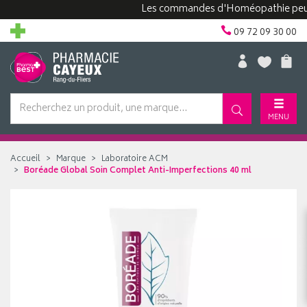
Les commandes d'Homéopathie peuvent p
09 72 09 30 00
MENU
Accueil
Marque
Laboratoire ACM
Boréade Global Soin Complet Anti-Imperfections 40 ml