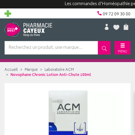
Les commandes d'Homéopathie peuvent 
09 72 09 30 00
MENU
Accueil
Marque
Laboratoire ACM
Novophane Chronic Lotion Anti-Chute 100ml