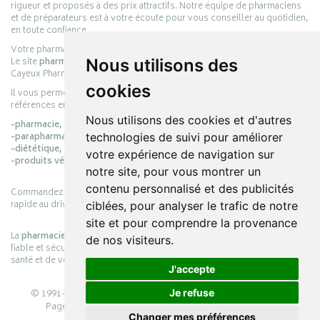
rigueur et proposés à des prix attractifs. Notre équipe de pharmaciens
et de préparateurs est à votre écoute pour vous conseiller au quotidien,
en toute confiance.
Votre pharmacie en ligne :
pharmacie-cayeux.fr
Le site
pharmacie-cayeux.fr
est le prolongement digital de la pharmacie
Nous utilisons des
Cayeux Pharmabest Berck-sur-Mer – Rang-du-Fliers.
cookies
Il vous permet de réaliser vos achats en ligne parmi des milliers de
références en :
Nous utilisons des cookies et d'autres
-pharmacie,
-parapharmacie,
technologies de suivi pour améliorer
-diététique,
votre expérience de navigation sur
-produits vétérinaires.
notre site, pour vous montrer un
contenu personnalisé et des publicités
Commandez simplement vos produits en ligne et choisissez le retrait
rapide au drive ou la livraison à domicile, en toute simplicité.
ciblées, pour analyser le trafic de notre
site et pour comprendre la provenance
La
pharmacie Cayeux
s’engage à vous offrir une expérience pratique,
de nos visiteurs.
fiable et sécurisée, en officine comme en ligne, au service de votre
santé et de votre bien-être.
J'accepte
© 1991-2026
PHARMACIE CAYEUX
– Tous droits réservés –
Je refuse
Page mise à jour le 03/08/2026 –
Pharmacie en ligne
Changer mes préférences