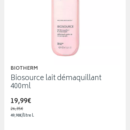
BIOTHERM
Biosource lait démaquillant
400ml
19,99€
26,35€
49
,
98
€
/
litre
l.