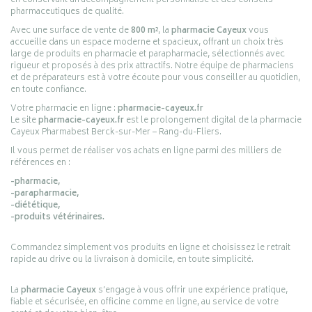
en conservant un accompagnement personnalisé et des conseils
pharmaceutiques de qualité.
Avec une surface de vente de
800 m²
, la
pharmacie Cayeux
vous
accueille dans un espace moderne et spacieux, offrant un choix très
large de produits en pharmacie et parapharmacie, sélectionnés avec
rigueur et proposés à des prix attractifs. Notre équipe de pharmaciens
et de préparateurs est à votre écoute pour vous conseiller au quotidien,
en toute confiance.
Votre pharmacie en ligne :
pharmacie-cayeux.fr
Le site
pharmacie-cayeux.fr
est le prolongement digital de la pharmacie
Cayeux Pharmabest Berck-sur-Mer – Rang-du-Fliers.
Il vous permet de réaliser vos achats en ligne parmi des milliers de
références en :
-pharmacie,
-parapharmacie,
-diététique,
-produits vétérinaires.
Commandez simplement vos produits en ligne et choisissez le retrait
rapide au drive ou la livraison à domicile, en toute simplicité.
La
pharmacie Cayeux
s’engage à vous offrir une expérience pratique,
fiable et sécurisée, en officine comme en ligne, au service de votre