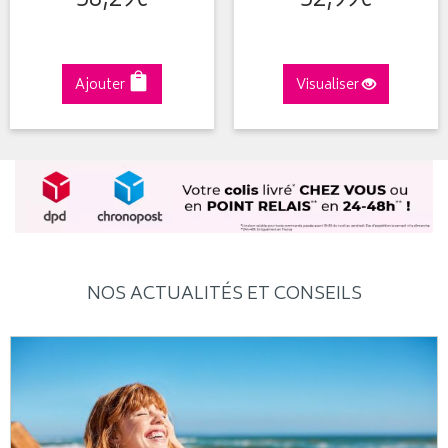
58
,
29
€
52
,
99
€
Ajouter
Visualiser
NOS ACTUALITÉS ET CONSEILS