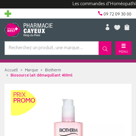
Les commandes d'Homéopathie peuve
09 72 09 30 00
MENU
Accueil
Marque
Biotherm
Biosource lait démaquillant 400ml
PRIX
PROMO