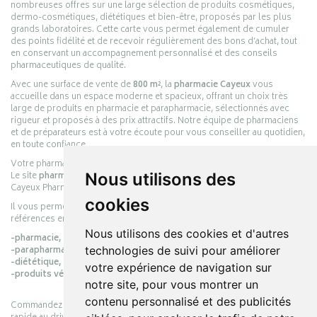
nombreuses offres sur une large sélection de produits cosmétiques,
dermo-cosmétiques, diététiques et bien-être, proposés par les plus
grands laboratoires. Cette carte vous permet également de cumuler
des points fidélité et de recevoir régulièrement des bons d’achat, tout
en conservant un accompagnement personnalisé et des conseils
pharmaceutiques de qualité.
Avec une surface de vente de
800 m²
, la
pharmacie Cayeux
vous
accueille dans un espace moderne et spacieux, offrant un choix très
large de produits en pharmacie et parapharmacie, sélectionnés avec
rigueur et proposés à des prix attractifs. Notre équipe de pharmaciens
et de préparateurs est à votre écoute pour vous conseiller au quotidien,
en toute confiance.
Votre pharmacie en ligne :
pharmacie-cayeux.fr
Le site
pharmacie-cayeux.fr
est le prolongement digital de la pharmacie
Nous utilisons des
Cayeux Pharmabest Berck-sur-Mer – Rang-du-Fliers.
cookies
Il vous permet de réaliser vos achats en ligne parmi des milliers de
références en :
Nous utilisons des cookies et d'autres
-pharmacie,
-parapharmacie,
technologies de suivi pour améliorer
-diététique,
votre expérience de navigation sur
-produits vétérinaires.
notre site, pour vous montrer un
contenu personnalisé et des publicités
Commandez simplement vos produits en ligne et choisissez le retrait