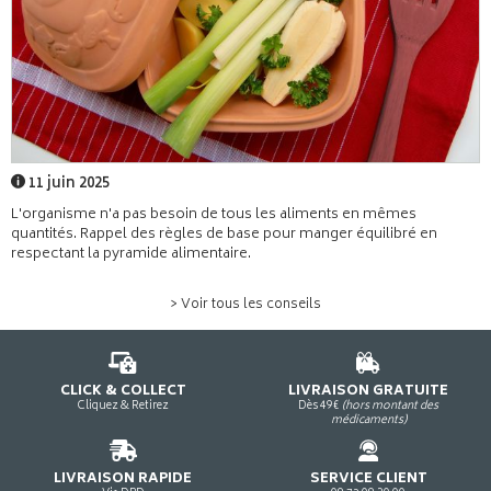
11 juin 2025
L'organisme n'a pas besoin de tous les aliments en mêmes
quantités. Rappel des règles de base pour manger équilibré en
respectant la pyramide alimentaire.
> Voir tous les conseils
CLICK & COLLECT
LIVRAISON GRATUITE
Cliquez & Retirez
Dès 49€
(hors montant des
médicaments)
LIVRAISON RAPIDE
SERVICE CLIENT