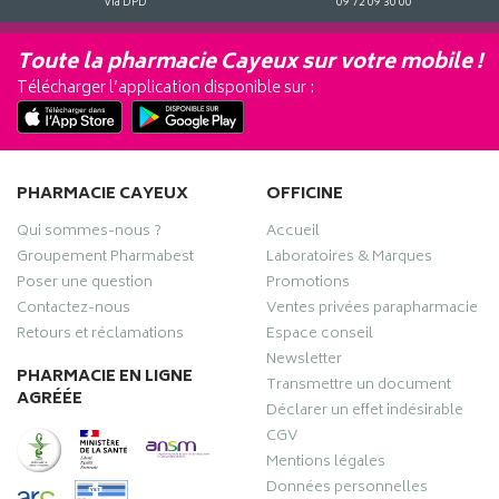
Via DPD
09 72 09 30 00
Toute la pharmacie Cayeux sur votre mobile !
Télécharger l’application disponible sur :
PHARMACIE CAYEUX
OFFICINE
Qui sommes-nous ?
Accueil
Groupement Pharmabest
Laboratoires & Marques
Poser une question
Promotions
Contactez-nous
Ventes privées parapharmacie
Retours et réclamations
Espace conseil
Newsletter
PHARMACIE EN LIGNE
Transmettre un document
AGRÉÉE
Déclarer un effet indésirable
CGV
Mentions légales
Données personnelles