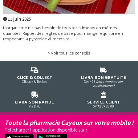
11 juin 2025
L'organisme n'a pas besoin de tous les aliments en mêmes
quantités. Rappel des règles de base pour manger équilibré en
respectant la pyramide alimentaire.
> Voir tous les conseils
CLICK & COLLECT
LIVRAISON GRATUITE
Cliquez & Retirez
Dès 49€
(hors montant des
médicaments)
LIVRAISON RAPIDE
SERVICE CLIENT
Via DPD
09 72 09 30 00
Toute la pharmacie Cayeux sur votre mobile !
Télécharger l’application disponible sur :