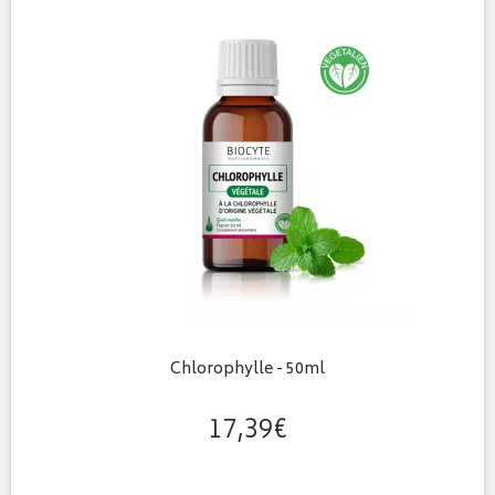
Chlorophylle - 50ml
17
,
39
€