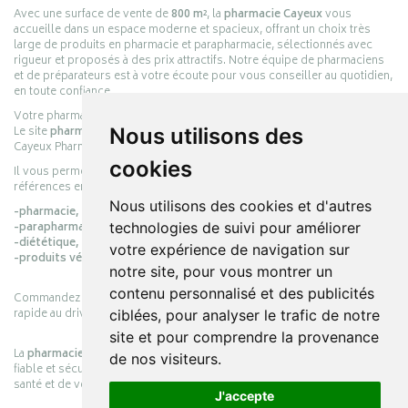
Avec une surface de vente de
800 m²
, la
pharmacie Cayeux
vous
accueille dans un espace moderne et spacieux, offrant un choix très
large de produits en pharmacie et parapharmacie, sélectionnés avec
rigueur et proposés à des prix attractifs. Notre équipe de pharmaciens
et de préparateurs est à votre écoute pour vous conseiller au quotidien,
en toute confiance.
Votre pharmacie en ligne :
pharmacie-cayeux.fr
Le site
pharmacie-cayeux.fr
est le prolongement digital de la pharmacie
Nous utilisons des
Cayeux Pharmabest Berck-sur-Mer – Rang-du-Fliers.
cookies
Il vous permet de réaliser vos achats en ligne parmi des milliers de
références en :
Nous utilisons des cookies et d'autres
-pharmacie,
-parapharmacie,
technologies de suivi pour améliorer
-diététique,
votre expérience de navigation sur
-produits vétérinaires.
notre site, pour vous montrer un
contenu personnalisé et des publicités
Commandez simplement vos produits en ligne et choisissez le retrait
rapide au drive ou la livraison à domicile, en toute simplicité.
ciblées, pour analyser le trafic de notre
site et pour comprendre la provenance
La
pharmacie Cayeux
s’engage à vous offrir une expérience pratique,
de nos visiteurs.
fiable et sécurisée, en officine comme en ligne, au service de votre
santé et de votre bien-être.
J'accepte