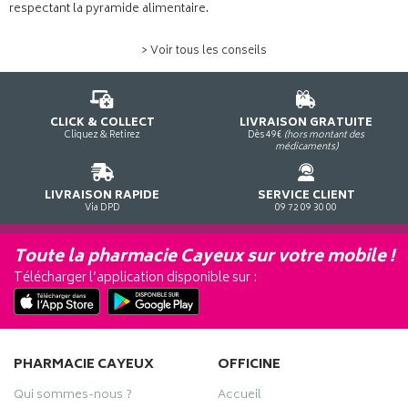
respectant la pyramide alimentaire.
> Voir tous les conseils
CLICK & COLLECT
LIVRAISON GRATUITE
Cliquez & Retirez
Dès 49€
(hors montant des
médicaments)
LIVRAISON RAPIDE
SERVICE CLIENT
Via DPD
09 72 09 30 00
Toute la pharmacie Cayeux sur votre mobile !
Télécharger l’application disponible sur :
PHARMACIE CAYEUX
OFFICINE
Qui sommes-nous ?
Accueil