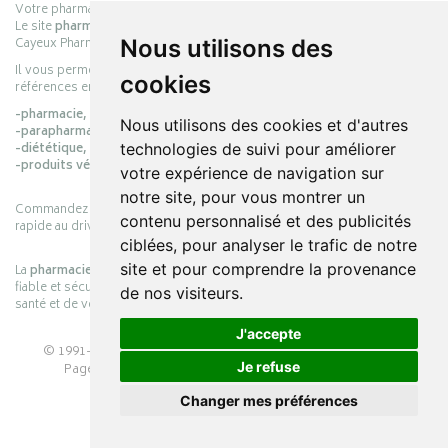
Votre pharmacie en ligne :
pharmacie-cayeux.fr
Le site
pharmacie-cayeux.fr
est le prolongement digital de la pharmacie
Cayeux Pharmabest Berck-sur-Mer – Rang-du-Fliers.
Nous utilisons des
Il vous permet de réaliser vos achats en ligne parmi des milliers de
cookies
références en :
-pharmacie,
Nous utilisons des cookies et d'autres
-parapharmacie,
-diététique,
technologies de suivi pour améliorer
-produits vétérinaires.
votre expérience de navigation sur
notre site, pour vous montrer un
Commandez simplement vos produits en ligne et choisissez le retrait
contenu personnalisé et des publicités
rapide au drive ou la livraison à domicile, en toute simplicité.
ciblées, pour analyser le trafic de notre
site et pour comprendre la provenance
La
pharmacie Cayeux
s’engage à vous offrir une expérience pratique,
fiable et sécurisée, en officine comme en ligne, au service de votre
de nos visiteurs.
santé et de votre bien-être.
J'accepte
© 1991-2026
PHARMACIE CAYEUX
– Tous droits réservés –
Je refuse
Page mise à jour le 03/08/2026 –
Pharmacie en ligne
Apotekisto
Changer mes préférences