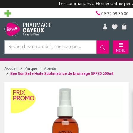
Les commandes d'Homéopathie peuvent pr
09 72 09 30 00
MENU
Accueil
Marque
Apivita
Bee Sun Safe Huile Sublimatrice de bronzage SPF30 200ml
PRIX
PROMO