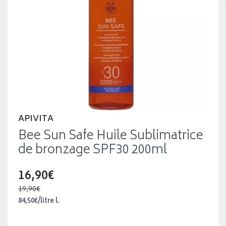
APIVITA
Bee Sun Safe Huile Sublimatrice
de bronzage SPF30 200ml
16,90€
19,90€
84
,
50
€
/
litre
l.