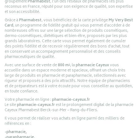
groupement
Pharmabest
, l’un des réseaux de pharmacies les plus
reconnus en France, réputé pour son exigence de qualité, son expertise
et son accessibilité.
Grâce à
Pharmabest
, vous bénéficiez de la carte privilège
My Very Best
Card
, un programme de fidélité gratuit qui vous permet d’accéder à de
nombreuses offres sur une large sélection de produits cosmétiques,
dermo-cosmétiques, diététiques et bien-être, proposés par les plus
grands laboratoires. Cette carte vous permet également de cumuler
des points fidélité et de recevoir régulièrement des bons d’achat, tout
en conservant un accompagnement personnalisé et des conseils
pharmaceutiques de qualité.
Avec une surface de vente de
800 m²
, la
pharmacie Cayeux
vous
accueille dans un espace moderne et spacieux, offrant un choix très
large de produits en pharmacie et parapharmacie, sélectionnés avec
rigueur et proposés à des prix attractifs. Notre équipe de pharmaciens
et de préparateurs est à votre écoute pour vous conseiller au quotidien,
en toute confiance.
Votre pharmacie en ligne :
pharmacie-cayeux.fr
Le site
pharmacie-cayeux.fr
est le prolongement digital de la pharmacie
Cayeux Pharmabest Berck-sur-Mer – Rang-du-Fliers.
Il vous permet de réaliser vos achats en ligne parmi des milliers de
références en :
-pharmacie,
-parapharmacie,