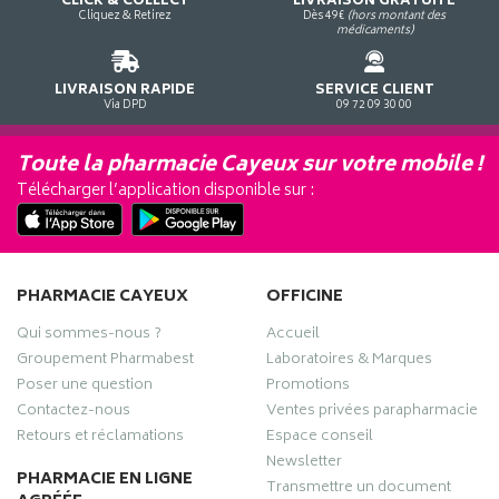
CLICK & COLLECT
LIVRAISON GRATUITE
Cliquez & Retirez
Dès 49€
(hors montant des
médicaments)
LIVRAISON RAPIDE
SERVICE CLIENT
Via DPD
09 72 09 30 00
Toute la pharmacie Cayeux sur votre mobile !
Télécharger l’application disponible sur :
PHARMACIE CAYEUX
OFFICINE
Qui sommes-nous ?
Accueil
Groupement Pharmabest
Laboratoires & Marques
Poser une question
Promotions
Contactez-nous
Ventes privées parapharmacie
Retours et réclamations
Espace conseil
Newsletter
PHARMACIE EN LIGNE
Transmettre un document