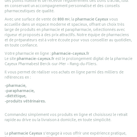
des points fidélité et de recevoir régulièrement des bons d’achat, tout
en conservant un accompagnement personnalisé et des conseils
pharmaceutiques de qualité.
Avec une surface de vente de
800 m²
, la
pharmacie Cayeux
vous
accueille dans un espace moderne et spacieux, offrant un choix très
large de produits en pharmacie et parapharmacie, sélectionnés avec
rigueur et proposés à des prix attractifs. Notre équipe de pharmaciens
et de préparateurs est à votre écoute pour vous conseiller au quotidien,
en toute confiance.
Votre pharmacie en ligne :
pharmacie-cayeux.fr
Le site
pharmacie-cayeux.fr
est le prolongement digital de la pharmacie
Cayeux Pharmabest Berck-sur-Mer – Rang-du-Fliers.
Il vous permet de réaliser vos achats en ligne parmi des milliers de
références en :
-pharmacie,
-parapharmacie,
-diététique,
-produits vétérinaires.
Commandez simplement vos produits en ligne et choisissez le retrait
rapide au drive ou la livraison à domicile, en toute simplicité.
La
pharmacie Cayeux
s’engage à vous offrir une expérience pratique,