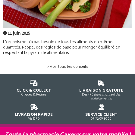
11 juin 2025
L'organisme n'a pas besoin de tous les aliments en mêmes
quantités. Rappel des règles de base pour manger équilibré en
respectant la pyramide alimentaire.
> Voir tous les conseils
CLICK & COLLECT
LIVRAISON GRATUITE
Cliquez & Retirez
Dès 49€
(hors montant des
médicaments)
LIVRAISON RAPIDE
SERVICE CLIENT
Via DPD
09 72 09 30 00