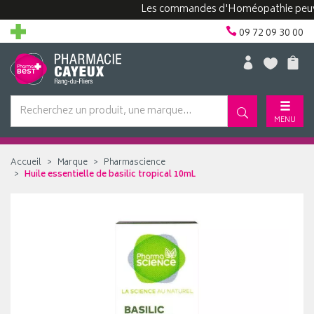
Les commandes d'Homéopathie peuvent pr
09 72 09 30 00
MENU
Accueil
Marque
Pharmascience
Huile essentielle de basilic tropical 10mL