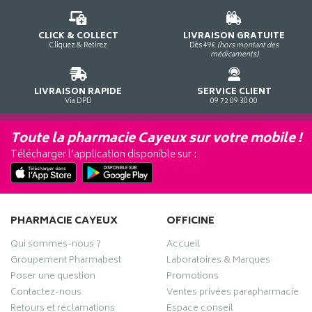
CLICK & COLLECT
LIVRAISON GRATUITE
Cliquez & Retirez
Dès 49€
(hors montant des
médicaments)
LIVRAISON RAPIDE
SERVICE CLIENT
Via DPD
09 72 09 30 00
Toute la pharmacie Cayeux sur votre mobile !
Télécharger l’application disponible sur :
PHARMACIE CAYEUX
OFFICINE
Qui sommes-nous ?
Accueil
Groupement Pharmabest
Laboratoires & Marques
Poser une question
Promotions
Contactez-nous
Ventes privées parapharmacie
Retours et réclamations
Espace conseil