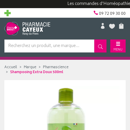
Les commandes d'Homéopathie peuven
09 72 09 30 00
MENU
Accueil
Marque
Pharmascience
Shampooing Extra Doux 500ml