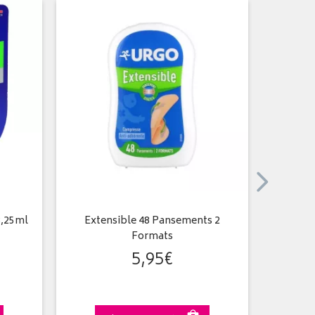
3,25ml
Extensible 48 Pansements 2
Crèm
Formats
5
,
95
€