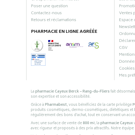
Poser une question
Promoti
Contactez-nous
Ventes 
Retours et réclamations
Espace 
Newslet
PHARMACIE EN LIGNE AGRÉÉE
Ordonn
Déclarer
CGV
Mentions
Données
Cookies
Mes pré
La
pharmacie Cayeux Berck – Rang-du-Fliers
fait désormai
son expertise et son accessibilité.
Grâce à
Pharmabest
, vous bénéficiez de la carte privilège
M
produits cosmétiques, dermo-cosmétiques, diététiques et bi
régulièrement des bons d’achat, tout en conservant un ac
Avec une surface de vente de
800 m²
, la
pharmacie Cayeux
v
avec rigueur et proposés à des prix attractifs. Notre équipe