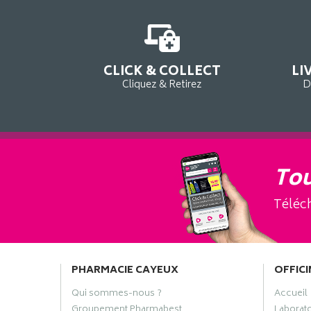
CLICK & COLLECT
LI
Cliquez & Retirez
D
Tou
Téléch
PHARMACIE CAYEUX
OFFICI
Qui sommes-nous ?
Accueil
Groupement Pharmabest
Laborat