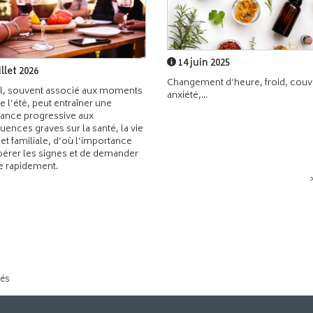
14 juin 2025
illet 2026
Changement d’heure, froid, couvr
l, souvent associé aux moments
anxiété,...
de l’été, peut entraîner une
ance progressive aux
ences graves sur la santé, la vie
 et familiale, d’où l’importance
pérer les signes et de demander
de rapidement.
tés