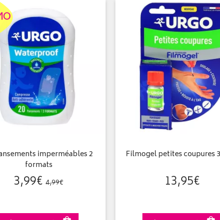
MO
ansements imperméables 2
Filmogel petites coupures 
formats
3
,
99
€
13
,
95
€
4
,
99
€