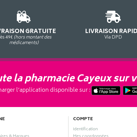
VRAISON GRATUITE
LIVRAISON RAPI
ès 49€
(hors montant des
Via DPD
médicaments)
te la pharmacie Cayeux sur v
arger l’application disponible sur :
NE
COMPTE
Identification
oires & Marques
Mes coordonnées