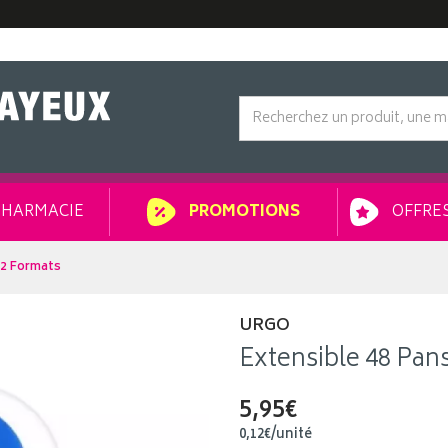
HARMACIE
OFFRES
PROMOTIONS
 2 Formats
URGO
Extensible 48 Pa
5,95€
0
,
12
€
/unité