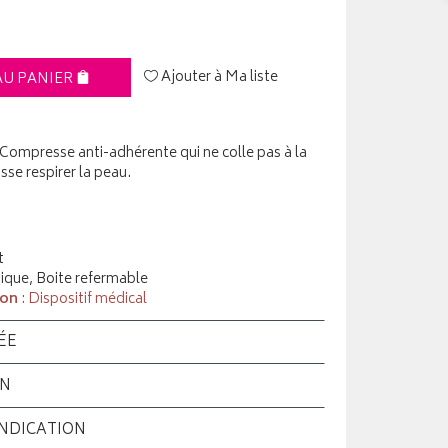
Ajouter à Ma liste
AU PANIER
mpresse anti-adhérente qui ne colle pas à la
sse respirer la peau.
t
tique, Boite refermable
ion
: Dispositif médical
ÉE
ON
INDICATION