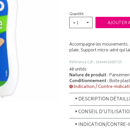
Quantité
× 1
AJOUTER 
Accompagne les mouvements. Co
plaie. Support micro-aéré qui lai
Référence CIP : 3664492000725
48 unités
Nature de produit
: Pansemen
Conditionnement
: Boite plas
Indication / Contre-indicat
DESCRIPTION DÉTAILL
CONSEIL D'UTILISATI
INDICATION/CONTRE-