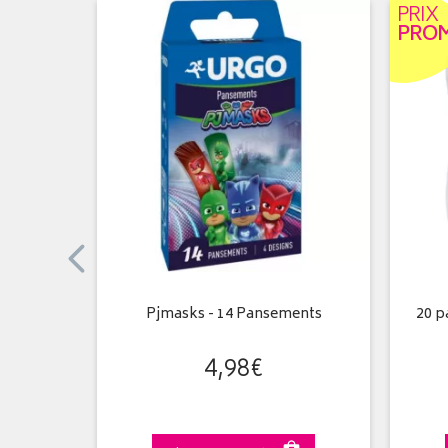
PRIX
PRO
n Intense
Pjmasks - 14 Pansements
20 p
5ml
4
,
98
€