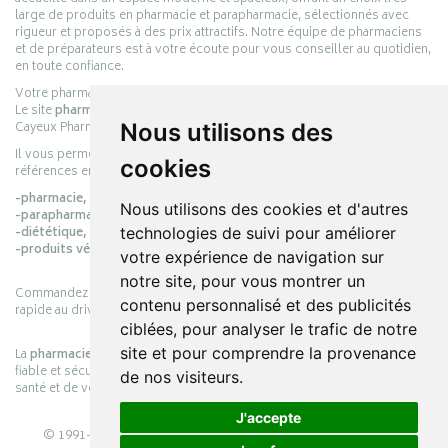
large de produits en pharmacie et parapharmacie, sélectionnés avec
rigueur et proposés à des prix attractifs. Notre équipe de pharmaciens
et de préparateurs est à votre écoute pour vous conseiller au quotidien,
en toute confiance.
Votre pharmacie en ligne :
pharmacie-cayeux.fr
Le site
pharmacie-cayeux.fr
est le prolongement digital de la pharmacie
Cayeux Pharmabest Berck-sur-Mer – Rang-du-Fliers.
Nous utilisons des
Il vous permet de réaliser vos achats en ligne parmi des milliers de
cookies
références en :
-pharmacie,
Nous utilisons des cookies et d'autres
-parapharmacie,
-diététique,
technologies de suivi pour améliorer
-produits vétérinaires.
votre expérience de navigation sur
notre site, pour vous montrer un
Commandez simplement vos produits en ligne et choisissez le retrait
contenu personnalisé et des publicités
rapide au drive ou la livraison à domicile, en toute simplicité.
ciblées, pour analyser le trafic de notre
site et pour comprendre la provenance
La
pharmacie Cayeux
s’engage à vous offrir une expérience pratique,
fiable et sécurisée, en officine comme en ligne, au service de votre
de nos visiteurs.
santé et de votre bien-être.
J'accepte
© 1991-2026
PHARMACIE CAYEUX
– Tous droits réservés –