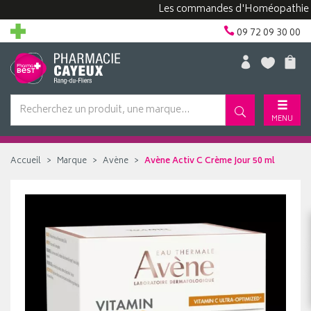
Les commandes d'Homéopathie peuven
09 72 09 30 00
MENU
Accueil
Marque
Avène
Avène Activ C Crème Jour 50 ml