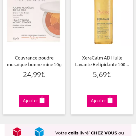
Couvrance poudre
XeraCalm AD Huile
mosaïque bonne mine 10g
Lavante Relipidante 100…
24
,
99
€
5
,
69
€
Ajouter
Ajouter