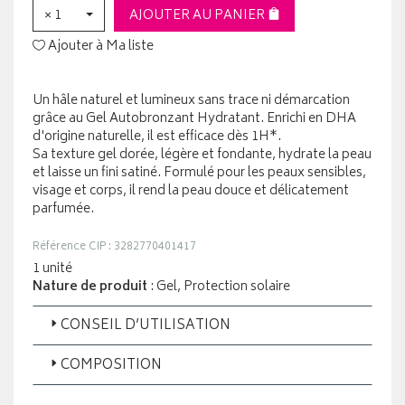
× 1
AJOUTER AU PANIER
Ajouter à Ma liste
Un hâle naturel et lumineux sans trace ni démarcation
grâce au Gel Autobronzant Hydratant. Enrichi en DHA
d'origine naturelle, il est efficace dès 1H*.
Sa texture gel dorée, légère et fondante, hydrate la peau
et laisse un fini satiné. Formulé pour les peaux sensibles,
visage et corps, il rend la peau douce et délicatement
parfumée.
Référence CIP : 3282770401417
1 unité
Nature de produit
: Gel, Protection solaire
CONSEIL D’UTILISATION
COMPOSITION