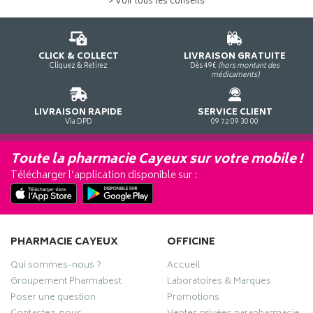
> Voir tous les conseils
CLICK & COLLECT
LIVRAISON GRATUITE
Cliquez & Retirez
Dès 49€
(hors montant des
médicaments)
LIVRAISON RAPIDE
SERVICE CLIENT
Via DPD
09 72 09 30 00
Toute la pharmacie Cayeux sur votre mobile !
Télécharger l’application disponible sur :
PHARMACIE CAYEUX
OFFICINE
Qui sommes-nous ?
Accueil
Groupement Pharmabest
Laboratoires & Marques
Poser une question
Promotions