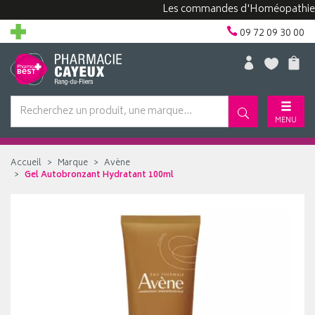
Les commandes d'Homéopathie peuve
09 72 09 30 00
MENU
Accueil
Marque
Avène
Gel Autobronzant Hydratant 100ml