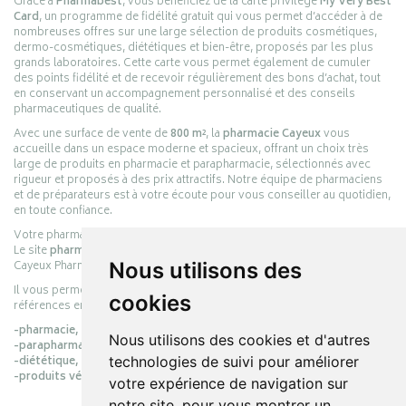
Grâce à
Pharmabest
, vous bénéficiez de la carte privilège
My Very Best
Card
, un programme de fidélité gratuit qui vous permet d’accéder à de
nombreuses offres sur une large sélection de produits cosmétiques,
dermo-cosmétiques, diététiques et bien-être, proposés par les plus
grands laboratoires. Cette carte vous permet également de cumuler
des points fidélité et de recevoir régulièrement des bons d’achat, tout
en conservant un accompagnement personnalisé et des conseils
pharmaceutiques de qualité.
Avec une surface de vente de
800 m²
, la
pharmacie Cayeux
vous
accueille dans un espace moderne et spacieux, offrant un choix très
large de produits en pharmacie et parapharmacie, sélectionnés avec
rigueur et proposés à des prix attractifs. Notre équipe de pharmaciens
et de préparateurs est à votre écoute pour vous conseiller au quotidien,
en toute confiance.
Votre pharmacie en ligne :
pharmacie-cayeux.fr
Le site
pharmacie-cayeux.fr
est le prolongement digital de la pharmacie
Cayeux Pharmabest Berck-sur-Mer – Rang-du-Fliers.
Nous utilisons des
Il vous permet de réaliser vos achats en ligne parmi des milliers de
cookies
références en :
-pharmacie,
Nous utilisons des cookies et d'autres
-parapharmacie,
-diététique,
technologies de suivi pour améliorer
-produits vétérinaires.
votre expérience de navigation sur
notre site, pour vous montrer un