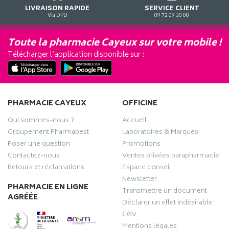
LIVRAISON RAPIDE
SERVICE CLIENT
Via DPD
09 72 09 30 00
Toute la pharmacie Cayeux sur votre mobile !
Télécharger l’application disponible sur :
PHARMACIE CAYEUX
OFFICINE
Qui sommes-nous ?
Accueil
Groupement Pharmabest
Laboratoires & Marques
Poser une question
Promotions
Contactez-nous
Ventes privées parapharmacie
Retours et réclamations
Espace conseil
Newsletter
PHARMACIE EN LIGNE
Transmettre un document
AGRÉÉE
Déclarer un effet indésirable
CGV
Mentions légales