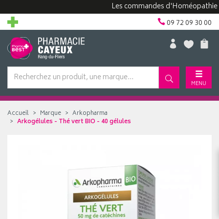
Les commandes d'Homéopathie peuven
09 72 09 30 00
MENU
Accueil
Marque
Arkopharma
Arkogélules - Thé vert BIO - 40 gélules