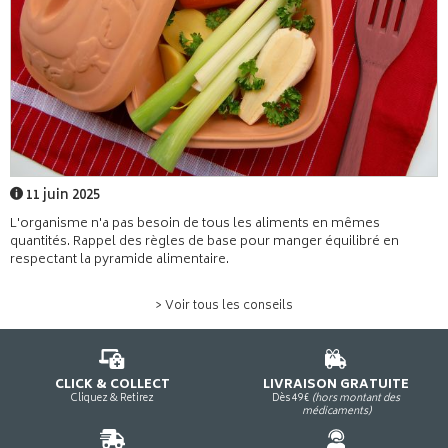
11 juin 2025
L'organisme n'a pas besoin de tous les aliments en mêmes
quantités. Rappel des règles de base pour manger équilibré en
respectant la pyramide alimentaire.
> Voir tous les conseils
CLICK & COLLECT
LIVRAISON GRATUITE
Cliquez & Retirez
Dès 49€
(hors montant des
médicaments)