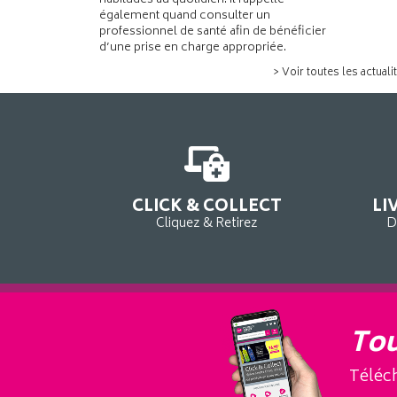
habitudes au quotidien. Il rappelle
également quand consulter un
professionnel de santé afin de bénéficier
d’une prise en charge appropriée.
> Voir toutes les actuali
CLICK & COLLECT
LI
Cliquez & Retirez
D
Tou
Téléch