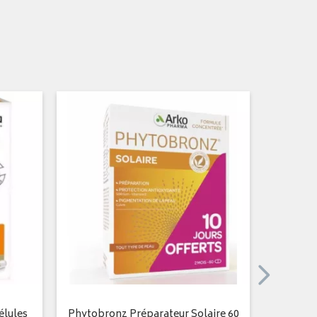
élules
Phytobronz Préparateur Solaire 60
Arkogélu