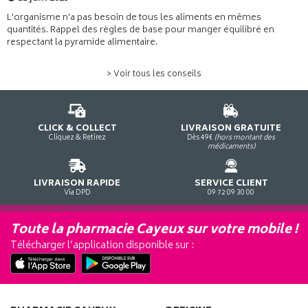
L'organisme n'a pas besoin de tous les aliments en mêmes
quantités. Rappel des règles de base pour manger équilibré en
respectant la pyramide alimentaire.
> Voir tous les conseils
CLICK & COLLECT
LIVRAISON GRATUITE
Cliquez & Retirez
Dès 49€
(hors montant des
médicaments)
LIVRAISON RAPIDE
SERVICE CLIENT
Via DPD
09 72 09 30 00
Toute la pharmacie Cayeux sur votre mobile !
Télécharger l’application disponible sur :