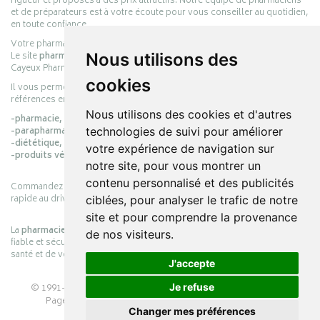
rigueur et proposés à des prix attractifs. Notre équipe de pharmaciens
et de préparateurs est à votre écoute pour vous conseiller au quotidien,
en toute confiance.
Votre pharmacie en ligne :
pharmacie-cayeux.fr
Le site
pharmacie-cayeux.fr
est le prolongement digital de la pharmacie
Nous utilisons des
Cayeux Pharmabest Berck-sur-Mer – Rang-du-Fliers.
cookies
Il vous permet de réaliser vos achats en ligne parmi des milliers de
références en :
Nous utilisons des cookies et d'autres
-pharmacie,
-parapharmacie,
technologies de suivi pour améliorer
-diététique,
votre expérience de navigation sur
-produits vétérinaires.
notre site, pour vous montrer un
contenu personnalisé et des publicités
Commandez simplement vos produits en ligne et choisissez le retrait
rapide au drive ou la livraison à domicile, en toute simplicité.
ciblées, pour analyser le trafic de notre
site et pour comprendre la provenance
La
pharmacie Cayeux
s’engage à vous offrir une expérience pratique,
de nos visiteurs.
fiable et sécurisée, en officine comme en ligne, au service de votre
santé et de votre bien-être.
J'accepte
© 1991-2026
PHARMACIE CAYEUX
– Tous droits réservés –
Je refuse
Page mise à jour le 03/08/2026 –
Pharmacie en ligne
Changer mes préférences
Apotekisto