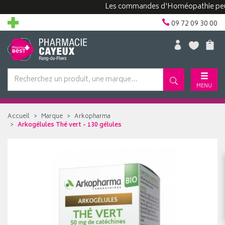
Les commandes d'Homéopathie peuvent 
09 72 09 30 00
MENU
Accueil
Marque
Arkopharma
Arkogélules Thé vert - 130 gélules