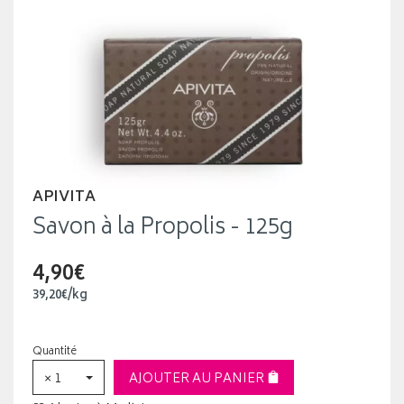
APIVITA
Savon à la Propolis - 125g
4,90€
39
,
20
€
/kg
Quantité
× 1
AJOUTER AU PANIER