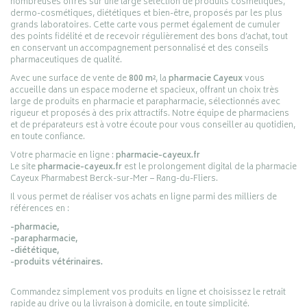
nombreuses offres sur une large sélection de produits cosmétiques,
dermo-cosmétiques, diététiques et bien-être, proposés par les plus
grands laboratoires. Cette carte vous permet également de cumuler
des points fidélité et de recevoir régulièrement des bons d’achat, tout
en conservant un accompagnement personnalisé et des conseils
pharmaceutiques de qualité.
Avec une surface de vente de
800 m²
, la
pharmacie Cayeux
vous
accueille dans un espace moderne et spacieux, offrant un choix très
large de produits en pharmacie et parapharmacie, sélectionnés avec
rigueur et proposés à des prix attractifs. Notre équipe de pharmaciens
et de préparateurs est à votre écoute pour vous conseiller au quotidien,
en toute confiance.
Votre pharmacie en ligne :
pharmacie-cayeux.fr
Le site
pharmacie-cayeux.fr
est le prolongement digital de la pharmacie
Cayeux Pharmabest Berck-sur-Mer – Rang-du-Fliers.
Il vous permet de réaliser vos achats en ligne parmi des milliers de
références en :
-pharmacie,
-parapharmacie,
-diététique,
-produits vétérinaires.
Commandez simplement vos produits en ligne et choisissez le retrait
rapide au drive ou la livraison à domicile, en toute simplicité.