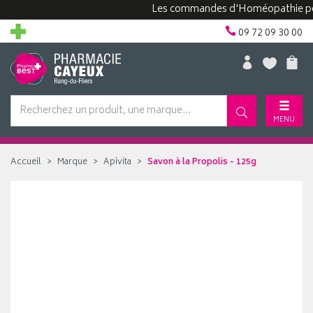
Les commandes d'Homéopathie peuvent 
09 72 09 30 00
MENU
Accueil
Marque
Apivita
Savon à la Propolis - 125g