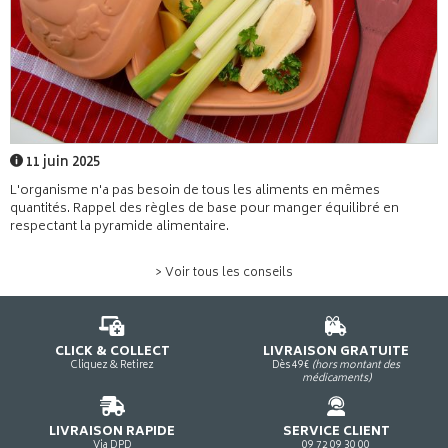
11 juin 2025
L'organisme n'a pas besoin de tous les aliments en mêmes
quantités. Rappel des règles de base pour manger équilibré en
respectant la pyramide alimentaire.
> Voir tous les conseils
CLICK & COLLECT
LIVRAISON GRATUITE
Cliquez & Retirez
Dès 49€
(hors montant des
médicaments)
LIVRAISON RAPIDE
SERVICE CLIENT
Via DPD
09 72 09 30 00