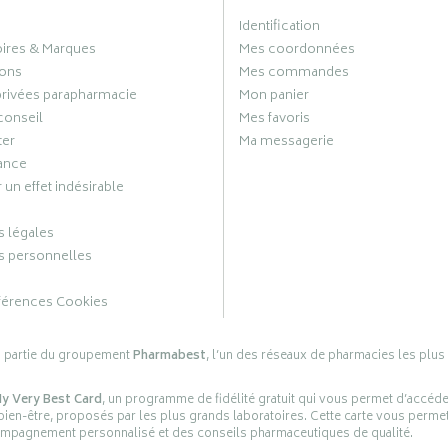
Identification
oires & Marques
Mes coordonnées
ons
Mes commandes
privées parapharmacie
Mon panier
conseil
Mes favoris
ter
Ma messagerie
ance
 un effet indésirable
 légales
 personnelles
férences Cookies
s partie du groupement
Pharmabest
, l’un des réseaux de pharmacies les plus
y Very Best Card
, un programme de fidélité gratuit qui vous permet d’accéd
en-être, proposés par les plus grands laboratoires. Cette carte vous permet
compagnement personnalisé et des conseils pharmaceutiques de qualité.