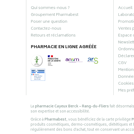
Qui sommes-nous ?
Accueil
Groupement Pharmabest
Laborat
Poser une question
Promoti
Contactez-nous
Ventes 
Retours et réclamations
Espace 
Newslet
PHARMACIE EN LIGNE AGRÉÉE
Ordonn
Déclarer
CGV
Mentions
Données
Cookies
Mes pré
La
pharmacie Cayeux Berck – Rang-du-Fliers
fait désormai
son expertise et son accessibilité.
Grâce à
Pharmabest
, vous bénéficiez de la carte privilège
M
produits cosmétiques, dermo-cosmétiques, diététiques et bi
régulièrement des bons d’achat, tout en conservant un ac