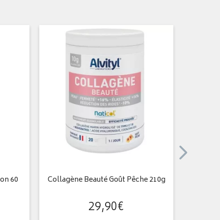
on 60
Collagène Beauté Goût Pêche 210g
Chondro
29
,
90
€