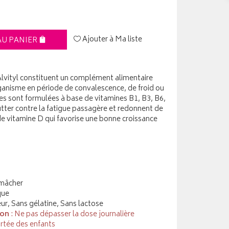
Ajouter à Ma liste
AU PANIER
lvityl constituent un complément alimentaire
anisme en période de convalescence, de froid ou
es sont formulées à base de vitamines B1, B3, B6,
utter contre la fatigue passagère et redonnent de
 de vitamine D qui favorise une bonne croissance
mâcher
que
ur, Sans gélatine, Sans lactose
ion
: Ne pas dépasser la dose journalière
rtée des enfants