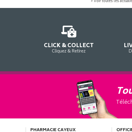
> Voir toutes les actuali
CLICK & COLLECT
LI
Cliquez & Retirez
D
Tou
Téléch
PHARMACIE CAYEUX
OFFICI