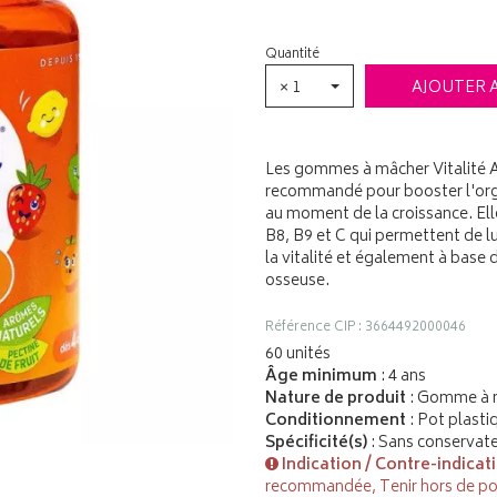
Quantité
× 1
AJOUTER 
Les gommes à mâcher Vitalité A
recommandé pour booster l'org
au moment de la croissance. Ell
B8, B9 et C qui permettent de l
la vitalité et également à base
osseuse.
Référence CIP : 3664492000046
60 unités
Âge minimum
: 4 ans
Nature de produit
: Gomme à 
Conditionnement
: Pot plasti
Spécificité(s)
: Sans conservate
Indication / Contre-indicat
recommandée, Tenir hors de po