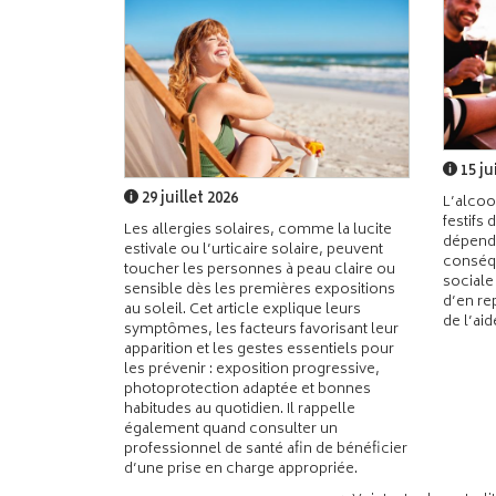
15 ju
29 juillet 2026
L’alcoo
festifs 
Les allergies solaires, comme la lucite
dépend
estivale ou l’urticaire solaire, peuvent
conséqu
toucher les personnes à peau claire ou
sociale
sensible dès les premières expositions
d’en re
au soleil. Cet article explique leurs
de l’ai
symptômes, les facteurs favorisant leur
apparition et les gestes essentiels pour
les prévenir : exposition progressive,
photoprotection adaptée et bonnes
habitudes au quotidien. Il rappelle
également quand consulter un
professionnel de santé afin de bénéficier
d’une prise en charge appropriée.