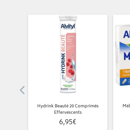
ine 20
Hydrink Beauté 20 Comprimés
Mél
ents
Effervescents
6
,
95
€
€