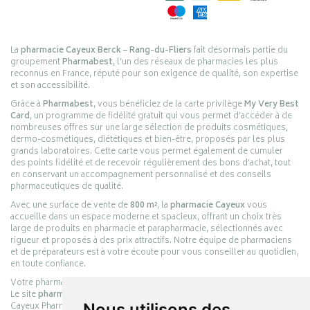
La
pharmacie Cayeux Berck – Rang-du-Fliers
fait désormais partie du
groupement
Pharmabest
, l’un des réseaux de pharmacies les plus
reconnus en France, réputé pour son exigence de qualité, son expertise
et son accessibilité.
Grâce à
Pharmabest
, vous bénéficiez de la carte privilège
My Very Best
Card
, un programme de fidélité gratuit qui vous permet d’accéder à de
nombreuses offres sur une large sélection de produits cosmétiques,
dermo-cosmétiques, diététiques et bien-être, proposés par les plus
grands laboratoires. Cette carte vous permet également de cumuler
des points fidélité et de recevoir régulièrement des bons d’achat, tout
en conservant un accompagnement personnalisé et des conseils
pharmaceutiques de qualité.
Avec une surface de vente de
800 m²
, la
pharmacie Cayeux
vous
accueille dans un espace moderne et spacieux, offrant un choix très
large de produits en pharmacie et parapharmacie, sélectionnés avec
rigueur et proposés à des prix attractifs. Notre équipe de pharmaciens
et de préparateurs est à votre écoute pour vous conseiller au quotidien,
en toute confiance.
Votre pharmacie en ligne :
pharmacie-cayeux.fr
Le site
pharmacie-cayeux.fr
est le prolongement digital de la pharmacie
Cayeux Pharmabest Berck-sur-Mer – Rang-du-Fliers.
Nous utilisons des