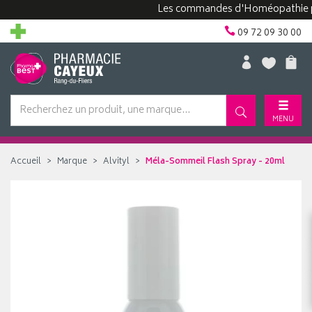
Les commandes d'Homéopathie peuven
09 72 09 30 00
MENU
Accueil
Marque
Alvityl
Méla-Sommeil Flash Spray - 20ml