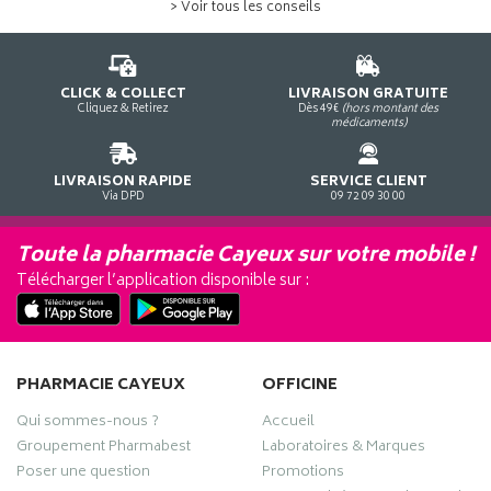
> Voir tous les conseils
CLICK & COLLECT
LIVRAISON GRATUITE
Cliquez & Retirez
Dès 49€
(hors montant des
médicaments)
LIVRAISON RAPIDE
SERVICE CLIENT
Via DPD
09 72 09 30 00
Toute la pharmacie Cayeux sur votre mobile !
Télécharger l’application disponible sur :
PHARMACIE CAYEUX
OFFICINE
Qui sommes-nous ?
Accueil
Groupement Pharmabest
Laboratoires & Marques
Poser une question
Promotions