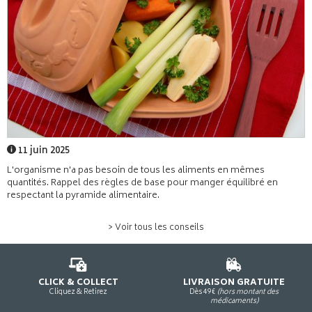
11 juin 2025
L'organisme n'a pas besoin de tous les aliments en mêmes
quantités. Rappel des règles de base pour manger équilibré en
respectant la pyramide alimentaire.
> Voir tous les conseils
CLICK & COLLECT
LIVRAISON GRATUITE
Cliquez & Retirez
Dès 49€
(hors montant des
médicaments)