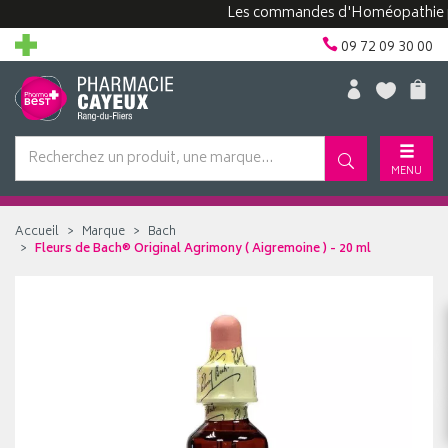
Les commandes d'Homéopathie peuven
09 72 09 30 00
MENU
Accueil
Marque
Bach
Fleurs de Bach® Original Agrimony ( Aigremoine ) - 20 ml