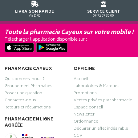
LIVRAISON RAPIDE
SERVICE CLIENT
Via DPD
09 72 09 30 00
Toute la pharmacie Cayeux sur votre mobile !
Télécharger l’application disponible sur :
PHARMACIE CAYEUX
OFFICINE
Qui sommes-nous ?
Accueil
Groupement Pharmabest
Laboratoires & Marques
Poser une question
Promotions
Contactez-nous
Ventes privées parapharmacie
Retours et réclamations
Espace conseil
Newsletter
PHARMACIE EN LIGNE
Ordonnance
AGRÉÉE
Déclarer un effet indésirable
CGV