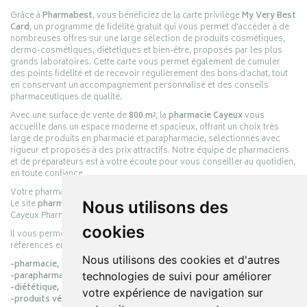
Grâce à
Pharmabest
, vous bénéficiez de la carte privilège
My Very Best
Card
, un programme de fidélité gratuit qui vous permet d’accéder à de
nombreuses offres sur une large sélection de produits cosmétiques,
dermo-cosmétiques, diététiques et bien-être, proposés par les plus
grands laboratoires. Cette carte vous permet également de cumuler
des points fidélité et de recevoir régulièrement des bons d’achat, tout
en conservant un accompagnement personnalisé et des conseils
pharmaceutiques de qualité.
Avec une surface de vente de
800 m²
, la
pharmacie Cayeux
vous
accueille dans un espace moderne et spacieux, offrant un choix très
large de produits en pharmacie et parapharmacie, sélectionnés avec
rigueur et proposés à des prix attractifs. Notre équipe de pharmaciens
et de préparateurs est à votre écoute pour vous conseiller au quotidien,
en toute confiance.
Votre pharmacie en ligne :
pharmacie-cayeux.fr
Le site
pharmacie-cayeux.fr
est le prolongement digital de la pharmacie
Nous utilisons des
Cayeux Pharmabest Berck-sur-Mer – Rang-du-Fliers.
cookies
Il vous permet de réaliser vos achats en ligne parmi des milliers de
références en :
Nous utilisons des cookies et d'autres
-pharmacie,
-parapharmacie,
technologies de suivi pour améliorer
-diététique,
votre expérience de navigation sur
-produits vétérinaires.