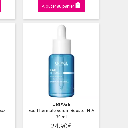
Ajouter au panier
URIAGE
eux
Eau Thermale Sérum Booster H.A
30 ml
24
,
90
€