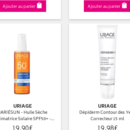
Ajouter au panier
Ajouter au panier
URIAGE
URIAGE
BARIÉSUN - Huile Sèche
Dépiderm Contour des Y
imatrice Solaire SPF50+ -…
Correcteur 15 ml
19
,
90
€
19
,
98
€