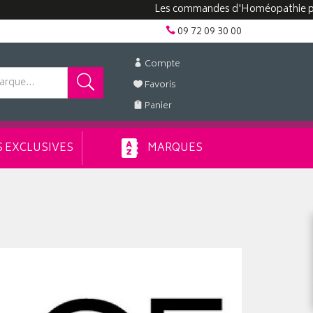
Les commandes d'Homéopathie peuvent p
09 72 09 30 00
Compte
Favoris
Panier
 EXCLUSIVES
MARQUES