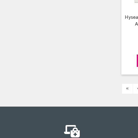
Hysea
A
«