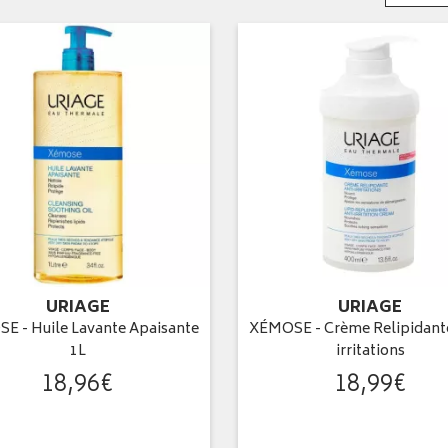
URIAGE
URIAGE
E - Huile Lavante Apaisante
XÉMOSE - Crème Relipidante
1L
irritations
18
,
96
€
18
,
99
€