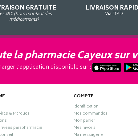
VRAISON GRATUITE
LIVRAISON RAPI
ès 49€
(hors montant des
Via DPD
médicaments)
te la pharmacie Cayeux sur v
arger l’application disponible sur :
NE
COMPTE
Identification
oires & Marques
Mes commandes
ons
Mon panier
privées parapharmacie
Mes favoris
conseil
Ma messagerie