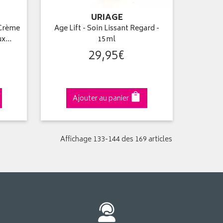
URIAGE
 Crème
Age Lift - Soin Lissant Regard -
aux…
15ml
29
,
95
€
Ajouter au panier
Affichage 133-144 des 169 articles