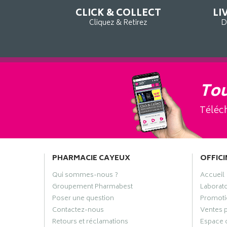
CLICK & COLLECT
LI
Cliquez & Retirez
D
Tou
Téléch
PHARMACIE CAYEUX
OFFICI
Qui sommes-nous ?
Accueil
Groupement Pharmabest
Laborat
Poser une question
Promoti
Contactez-nous
Ventes 
Retours et réclamations
Espace 