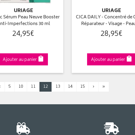
URIAGE
URIAGE
c Sérum Peau Neuve Booster
CICA DAILY - Concentré de
nti-Imperfections 30 ml
Réparateur - Visage - Pe
24
,
95
€
28
,
95
€
Ajouter au panier
Ajouter au panier
‹
5
10
11
12
13
14
15
›
»