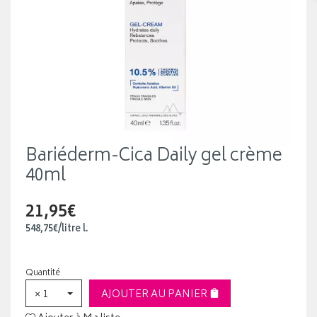
Bariéderm-Cica Daily gel crème
40ml
21,95€
548
,
75
€
/
litre
l.
Quantité
× 1
AJOUTER AU PANIER