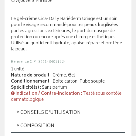
Ajouter à Ma liste
Le gel-crème Cica-Daily Bariéderm Uriage est un soin
pour le visage recommandé pour les peaux fragilisées
par les agressions extérieures, le port du masque de
protection ou encore après une chirurgie esthétique.
Utilisé au quotidien il hydrate, apaise, répare et protège
la peau.
Référence CIP : 3661434011924
1 unité
Nature de produit
: Crème, Gel
Conditionnement
: Boite carton, Tube souple
Spécificité(s)
: Sans parfum
Indication / Contre-indication
: Testé sous contôle
dermatologique
CONSEILS D'UTILISATION
COMPOSITION