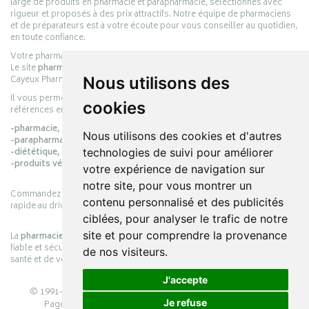
large de produits en pharmacie et parapharmacie, sélectionnés avec
rigueur et proposés à des prix attractifs. Notre équipe de pharmaciens
et de préparateurs est à votre écoute pour vous conseiller au quotidien,
en toute confiance.
Votre pharmacie en ligne :
pharmacie-cayeux.fr
Le site
pharmacie-cayeux.fr
est le prolongement digital de la pharmacie
Cayeux Pharmabest Berck-sur-Mer – Rang-du-Fliers.
Nous utilisons des
Il vous permet de réaliser vos achats en ligne parmi des milliers de
cookies
références en :
-pharmacie,
Nous utilisons des cookies et d'autres
-parapharmacie,
-diététique,
technologies de suivi pour améliorer
-produits vétérinaires.
votre expérience de navigation sur
notre site, pour vous montrer un
Commandez simplement vos produits en ligne et choisissez le retrait
contenu personnalisé et des publicités
rapide au drive ou la livraison à domicile, en toute simplicité.
ciblées, pour analyser le trafic de notre
site et pour comprendre la provenance
La
pharmacie Cayeux
s’engage à vous offrir une expérience pratique,
fiable et sécurisée, en officine comme en ligne, au service de votre
de nos visiteurs.
santé et de votre bien-être.
J'accepte
© 1991-2026
PHARMACIE CAYEUX
– Tous droits réservés –
Je refuse
Page mise à jour le 03/08/2026 –
Pharmacie en ligne