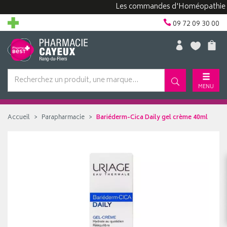
Les commandes d'Homéopathie peuve
09 72 09 30 00
MENU
Accueil
Parapharmacie
Bariéderm-Cica Daily gel crème 40ml