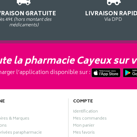
VRAISON GRATUITE
LIVRAISON RAPI
ès 49€
(hors montant des
Via DPD
médicaments)
te la pharmacie Cayeux sur v
arger l’application disponible sur :
NE
COMPTE
Identification
oires & Marques
Mes commandes
ons
Mon panier
privées parapharmacie
Mes favoris