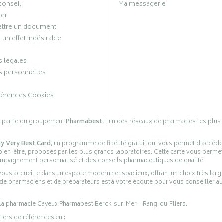
conseil
Ma messagerie
ter
ttre un document
 un effet indésirable
 légales
 personnelles
férences Cookies
s partie du groupement
Pharmabest
, l’un des réseaux de pharmacies les plus
y Very Best Card
, un programme de fidélité gratuit qui vous permet d’accéd
en-être, proposés par les plus grands laboratoires. Cette carte vous permet
compagnement personnalisé et des conseils pharmaceutiques de qualité.
ous accueille dans un espace moderne et spacieux, offrant un choix très lar
 de pharmaciens et de préparateurs est à votre écoute pour vous conseiller au
 la pharmacie Cayeux Pharmabest Berck-sur-Mer – Rang-du-Fliers.
liers de références en :