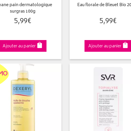
yane pain dermatologique
Eau florale de Bleuet Bio 
surgras 100g
5
,
99
€
5
,
99
€
Ajouter au panier
Ajouter au panier
MO