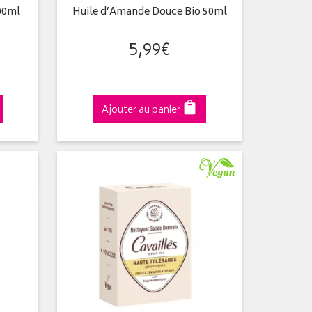
200ml
Huile d’Amande Douce Bio 50ml
5
,
99
€
Ajouter au panier