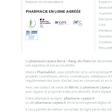
Retours et réclamations
Espace 
Newslet
PHARMACIE EN LIGNE AGRÉÉE
Transme
Déclarer
CGV
Mentions
Données
Cookies
Mes pré
La
pharmacie Cayeux Berck – Rang-du-Fliers
fait désormai
son expertise et son accessibilité.
Grâce à
Pharmabest
, vous bénéficiez de la carte privilège
M
produits cosmétiques, dermo-cosmétiques, diététiques et bi
régulièrement des bons d’achat, tout en conservant un ac
Avec une surface de vente de
800 m²
, la
pharmacie Cayeux
v
avec rigueur et proposés à des prix attractifs. Notre équipe
Votre pharmacie en ligne :
pharmacie-cayeux.fr
Le site
pharmacie-cayeux.fr
est le prolongement digital de
Il vous permet de réaliser vos achats en ligne parmi des mil