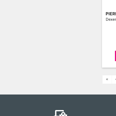
PIE
Dexer
«