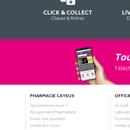
CLICK & COLLECT
LI
Cliquez & Retirez
D
Tou
Téléch
PHARMACIE CAYEUX
OFFICI
Qui sommes-nous ?
Accueil
Groupement Pharmabest
Laborat
Poser une question
Promoti
Contactez-nous
Ventes 