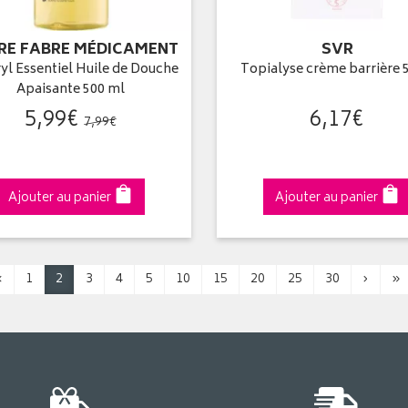
RRE FABRE MÉDICAMENT
SVR
yl Essentiel Huile de Douche
Topialyse crème barrière 
Apaisante 500 ml
5
,
99
€
6
,
17
€
7
,
99
€
Ajouter au panier
Ajouter au panier
‹
1
2
3
4
5
10
15
20
25
30
›
»