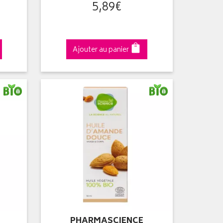
5
,
89
€
Ajouter au panier
PHARMASCIENCE