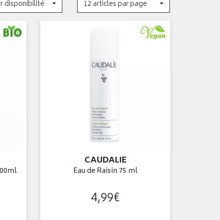
r disponibilité
12 articles par page
CAUDALIE
200ml
Eau de Raisin 75 ml
4
,
99
€