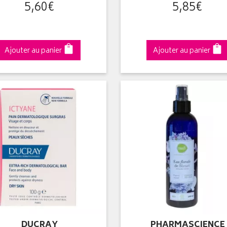
5
,
60
€
5
,
85
€
Ajouter au panier
Ajouter au panier
DUCRAY
PHARMASCIENCE