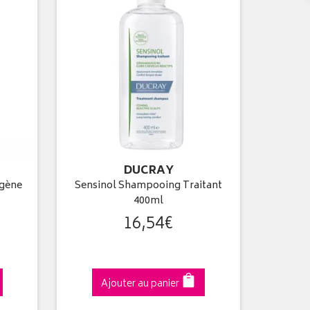
DUCRAY
agène
Sensinol Shampooing Traitant
400ml
16
,
54
€
Ajouter au panier