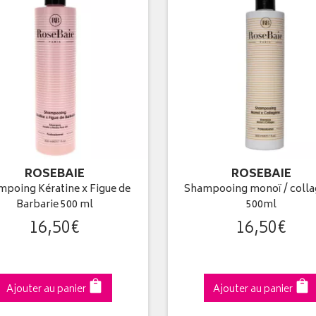
ROSEBAIE
ROSEBAIE
poing Kératine x Figue de
Shampooing monoï / coll
Barbarie 500 ml
500ml
16
,
50
€
16
,
50
€
Ajouter au panier
Ajouter au panier