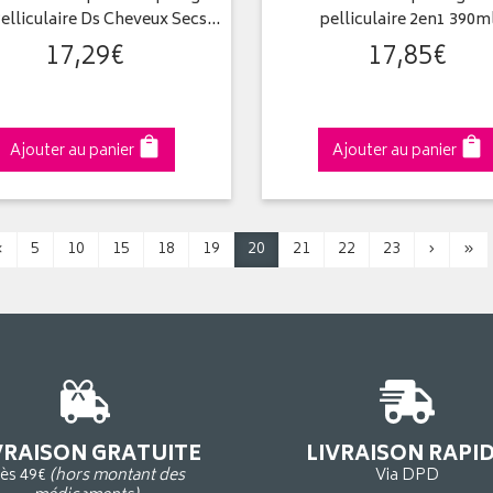
elliculaire Ds Cheveux Secs…
pelliculaire 2en1 390m
17
,
29
€
17
,
85
€
Ajouter au panier
Ajouter au panier
‹
5
10
15
18
19
20
21
22
23
›
»
VRAISON GRATUITE
LIVRAISON RAPI
ès 49€
(hors montant des
Via DPD