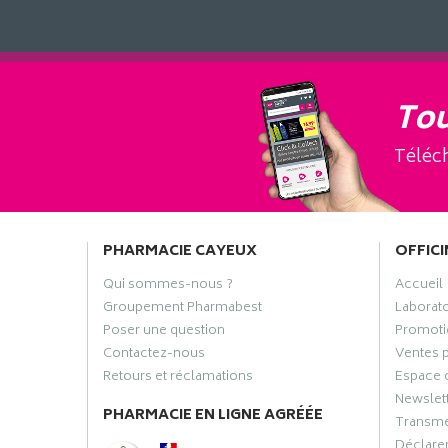
Tou
Téléch
PHARMACIE CAYEUX
OFFICI
Qui sommes-nous ?
Accueil
Groupement Pharmabest
Laborat
Poser une question
Promoti
Contactez-nous
Ventes 
Retours et réclamations
Espace 
Newslet
PHARMACIE EN LIGNE AGRÉÉE
Transme
Déclarer