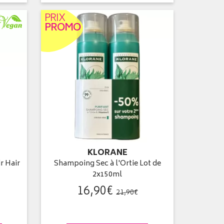
PRIX
PROMO
KLORANE
r Hair
Shampoing Sec à l'Ortie Lot de
2x150ml
16
,
90
€
21
,
90
€