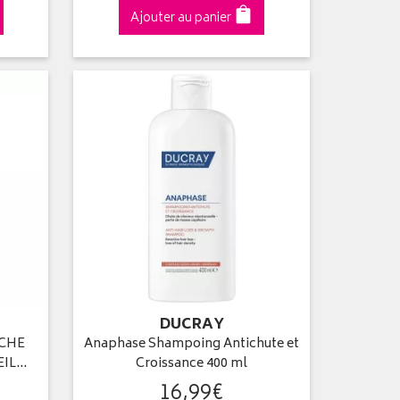
Ajouter au panier
DUCRAY
CHE
Anaphase Shampoing Antichute et
EIL…
Croissance 400 ml
16
,
99
€