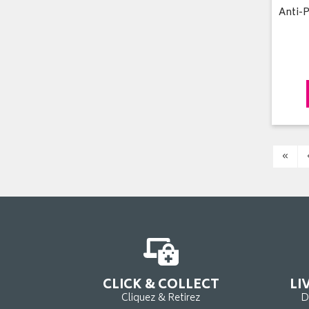
Anti-P
«
CLICK & COLLECT
LI
Cliquez & Retirez
D