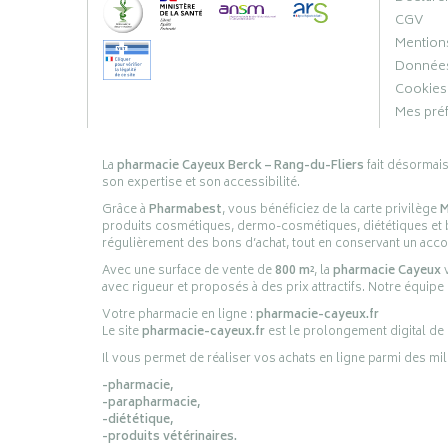
CGV
Mentions
Données
Cookies
Mes pré
La
pharmacie Cayeux Berck – Rang-du-Fliers
fait désormai
son expertise et son accessibilité.
Grâce à
Pharmabest
, vous bénéficiez de la carte privilège
M
produits cosmétiques, dermo-cosmétiques, diététiques et bi
régulièrement des bons d’achat, tout en conservant un ac
Avec une surface de vente de
800 m²
, la
pharmacie Cayeux
v
avec rigueur et proposés à des prix attractifs. Notre équipe
Votre pharmacie en ligne :
pharmacie-cayeux.fr
Le site
pharmacie-cayeux.fr
est le prolongement digital de
Il vous permet de réaliser vos achats en ligne parmi des mil
-pharmacie,
-parapharmacie,
-diététique,
-produits vétérinaires.