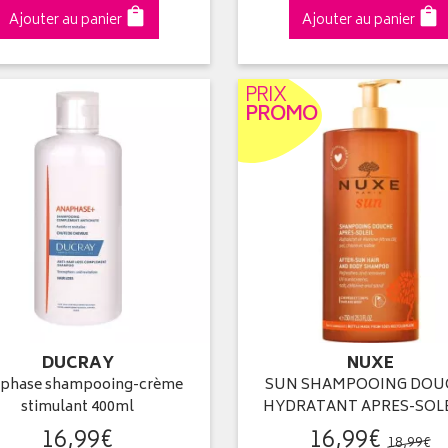
Ajouter au panier
Ajouter au panier
PRIX
PROMO
DUCRAY
NUXE
phase shampooing-crème
SUN SHAMPOOING DOU
stimulant 400ml
HYDRATANT APRES-SOL
16
,
99
€
16
,
99
€
18
,
99
€