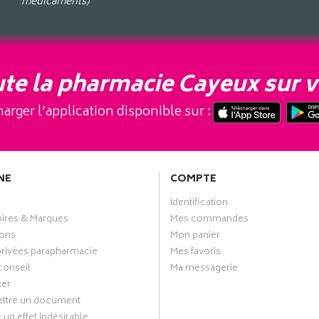
médicaments)
te la pharmacie Cayeux sur v
arger l’application disponible sur :
NE
COMPTE
Identification
oires & Marques
Mes commandes
ons
Mon panier
privées parapharmacie
Mes favoris
conseil
Ma messagerie
ter
ttre un document
 un effet indésirable