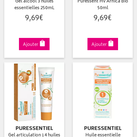
Gel alcool 3 huiles
Puressent Hv Arnica Bio
essentielles 250mL
50ml
9
,
69
€
9
,
69
€
Ajouter
Ajouter
PURESSENTIEL
PURESSENTIEL
Gel articulation 14 huiles
Huile essentielle