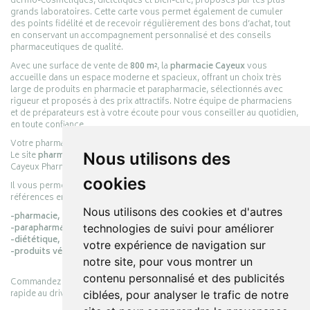
dermo-cosmétiques, diététiques et bien-être, proposés par les plus
grands laboratoires. Cette carte vous permet également de cumuler
des points fidélité et de recevoir régulièrement des bons d’achat, tout
en conservant un accompagnement personnalisé et des conseils
pharmaceutiques de qualité.
Avec une surface de vente de
800 m²
, la
pharmacie Cayeux
vous
accueille dans un espace moderne et spacieux, offrant un choix très
large de produits en pharmacie et parapharmacie, sélectionnés avec
rigueur et proposés à des prix attractifs. Notre équipe de pharmaciens
et de préparateurs est à votre écoute pour vous conseiller au quotidien,
en toute confiance.
Votre pharmacie en ligne :
pharmacie-cayeux.fr
Nous utilisons des
Le site
pharmacie-cayeux.fr
est le prolongement digital de la pharmacie
Cayeux Pharmabest Berck-sur-Mer – Rang-du-Fliers.
cookies
Il vous permet de réaliser vos achats en ligne parmi des milliers de
références en :
Nous utilisons des cookies et d'autres
-pharmacie,
technologies de suivi pour améliorer
-parapharmacie,
-diététique,
votre expérience de navigation sur
-produits vétérinaires.
notre site, pour vous montrer un
contenu personnalisé et des publicités
Commandez simplement vos produits en ligne et choisissez le retrait
rapide au drive ou la livraison à domicile, en toute simplicité.
ciblées, pour analyser le trafic de notre