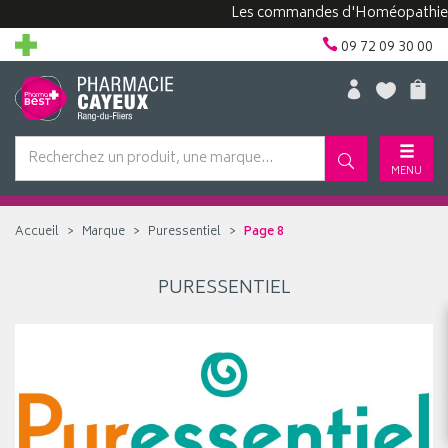
Les commandes d'Homéopathie peuv
09 72 09 30 00
MENU
Accueil
Marque
Puressentiel
Page 8
PURESSENTIEL