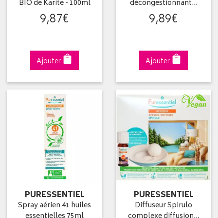
BIO de Karité - 100ml
décongestionnant…
9
,
87
€
9
,
89
€
Ajouter
Ajouter
PURESSENTIEL
PURESSENTIEL
Spray aérien 41 huiles
Diffuseur Spirulo
essentielles 75ml
complexe diffusion…