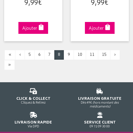
9
,
99
€
9
,
99
€
Ajouter
Ajouter
«
‹
5
6
7
8
9
10
11
15
›
»
CLICK & COLLECT
LIVRAISON GRATUITE
Cliquez & Retirez
Dès 49€
(hors montant des
médicaments)
LIVRAISON RAPIDE
SERVICE CLIENT
Via DPD
09 72 09 30 00