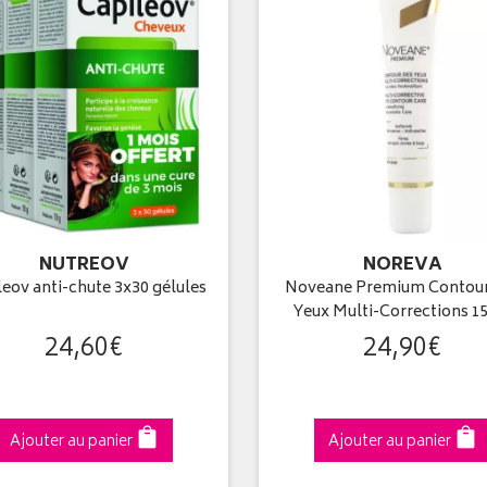
NUTREOV
NOREVA
leov anti-chute 3x30 gélules
Noveane Premium Contour
Yeux Multi-Corrections 1
24
,
60
€
24
,
90
€
Ajouter au panier
Ajouter au panier