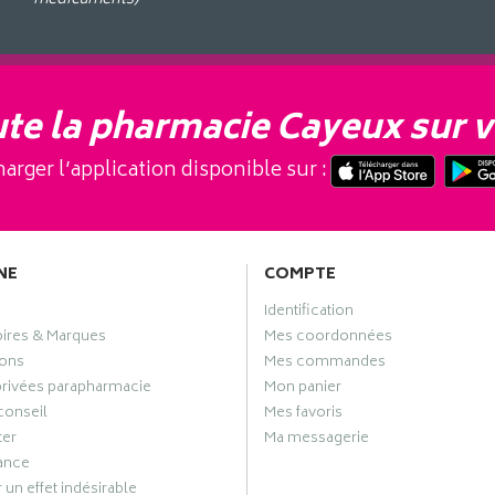
te la pharmacie Cayeux sur v
arger l’application disponible sur :
NE
COMPTE
Identification
oires & Marques
Mes coordonnées
ons
Mes commandes
privées parapharmacie
Mon panier
conseil
Mes favoris
ter
Ma messagerie
ance
 un effet indésirable