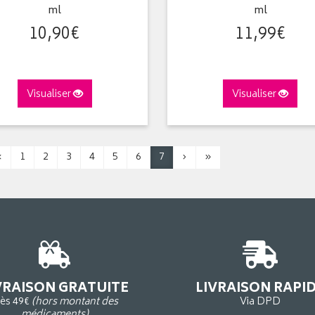
ml
ml
10
,
90
€
11
,
99
€
Visualiser
Visualiser
‹
1
2
3
4
5
6
7
›
»
VRAISON GRATUITE
LIVRAISON RAPI
ès 49€
(hors montant des
Via DPD
médicaments)