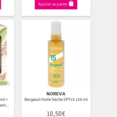
Ajouter au panier
NOREVA
0ml +
Bergasol Huile Sèche SPF15 150 ml
yant…
10
,
50
€