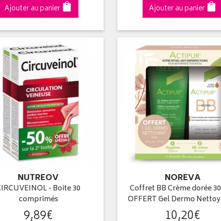
Ajouter au panier
Ajouter au panier
NUTREOV
NOREVA
CIRCUVEINOL - Boite 30
Coffret BB Crème dorée 3
comprimés
OFFERT Gel Dermo Netto
9
,
89
€
10
,
20
€