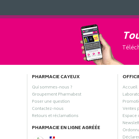
Tou
Téléch
PHARMACIE CAYEUX
OFFICI
Qui sommes-nous ?
Accueil
Groupement Pharmabest
Laborat
Poser une question
Promoti
Contactez-nous
Ventes 
Retours et réclamations
Espace 
Newslet
PHARMACIE EN LIGNE AGRÉÉE
Ordonn
Déclarer