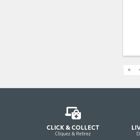
«
CLICK & COLLECT
LI
Cliquez & Retirez
D