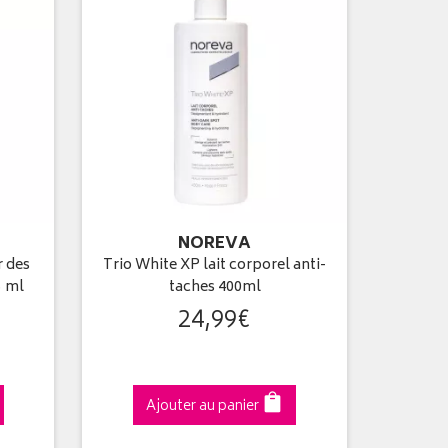
NOREVA
 des
Trio White XP lait corporel anti-
5 ml
taches 400ml
24
,
99
€
Ajouter au panier