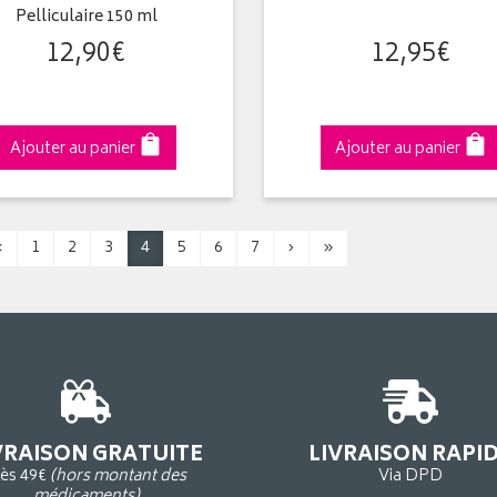
Pelliculaire 150 ml
12
,
90
€
12
,
95
€
Ajouter au panier
Ajouter au panier
‹
1
2
3
4
5
6
7
›
»
VRAISON GRATUITE
LIVRAISON RAPI
ès 49€
(hors montant des
Via DPD
médicaments)