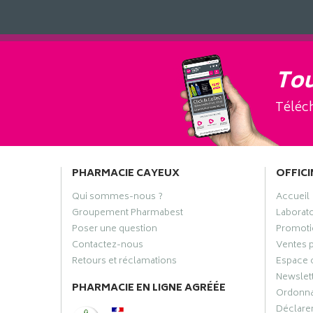
Tou
Téléch
PHARMACIE CAYEUX
OFFICI
Qui sommes-nous ?
Accueil
Groupement Pharmabest
Laborat
Poser une question
Promoti
Contactez-nous
Ventes 
Retours et réclamations
Espace 
Newslet
PHARMACIE EN LIGNE AGRÉÉE
Ordonn
Déclarer