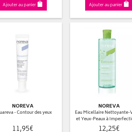
Ajouter au panier
Ajouter au panier
NOREVA
NOREVA
uareva - Contour des yeux
Eau Micellaire Nettoyante-
et Yeux-Peaux à Imperfect
11
,
95
€
12
,
25
€