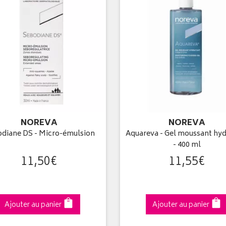
NOREVA
NOREVA
diane DS - Micro-émulsion
Aquareva - Gel moussant hyd
- 400 ml
11
,
50
€
11
,
55
€
Ajouter au panier
Ajouter au panier