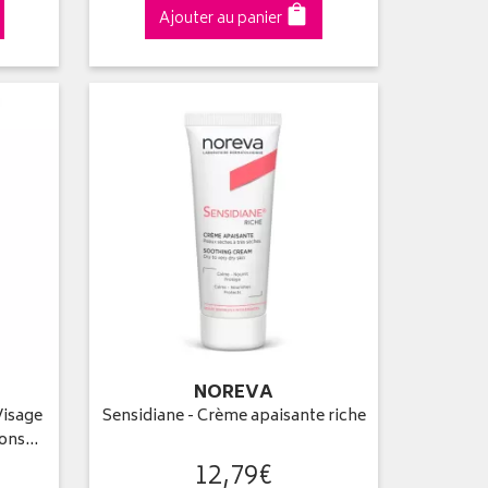
Ajouter au panier
NOREVA
Visage
Sensidiane - Crème apaisante riche
ions…
12
,
79
€