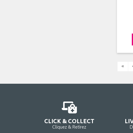
«
CLICK & COLLECT
LI
Cliquez & Retirez
D