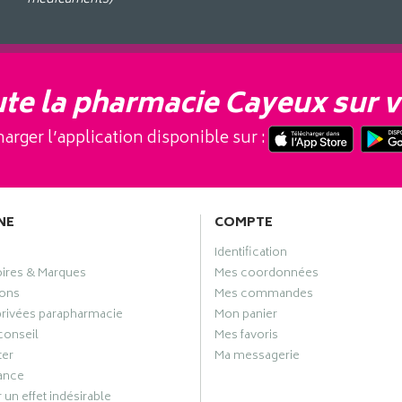
te la pharmacie Cayeux sur v
arger l’application disponible sur :
NE
COMPTE
Identification
oires & Marques
Mes coordonnées
ons
Mes commandes
privées parapharmacie
Mon panier
conseil
Mes favoris
ter
Ma messagerie
ance
 un effet indésirable