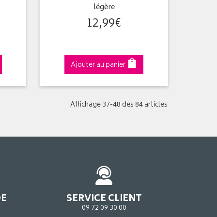
légère
12
,
99
€
Ajouter au panier
Affichage 37-48 des 84 articles
DE
SERVICE CLIENT
09 72 09 30 00